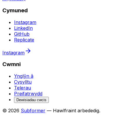
Cymuned
Instagram
LinkedIn
GitHub
Replicate
Instagram
Cwmni
Ynglŷn â
Cysylltu
Telerau
Preifatrwydd
Dewisiadau cwcis
© 2026
Subformer
— Hawlfraint arbededig.