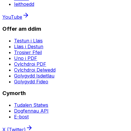
Ieithoedd
YouTube
Offer am ddim
Testun i Llais
Llais i Destun
Trosiwr Ffeil
Uno i PDF
Cylchdroi PDF
Cylchdroi Delwedd
Golygydd Isdeitlau
Golygydd Fideo
Cymorth
Tudalen Statws
Dogfennau API
E-bost
X (Twitter)