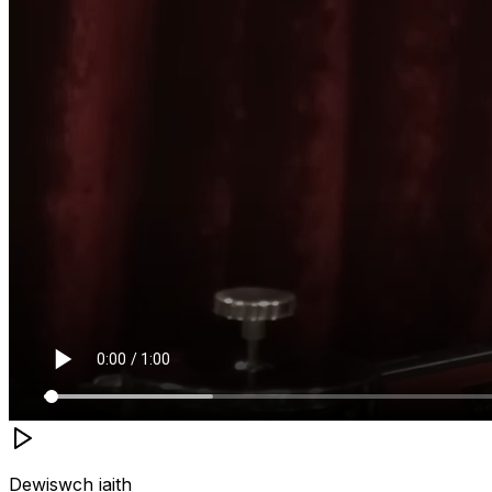
Dewiswch iaith