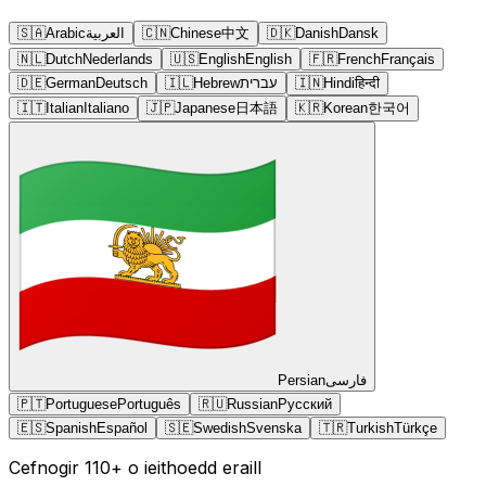
🇸🇦
Arabic
العربية
🇨🇳
Chinese
中文
🇩🇰
Danish
Dansk
🇳🇱
Dutch
Nederlands
🇺🇸
English
English
🇫🇷
French
Français
🇩🇪
German
Deutsch
🇮🇱
Hebrew
עברית
🇮🇳
Hindi
हिन्दी
🇮🇹
Italian
Italiano
🇯🇵
Japanese
日本語
🇰🇷
Korean
한국어
Persian
فارسی
🇵🇹
Portuguese
Português
🇷🇺
Russian
Русский
🇪🇸
Spanish
Español
🇸🇪
Swedish
Svenska
🇹🇷
Turkish
Türkçe
Cefnogir 110+ o ieithoedd eraill