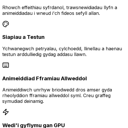
Rhowch effeithiau syfrdanol, trawsnewidiadau llyfn a
animeiddiadau i wneud i'ch fideos sefyll allan.
Siapiau a Testun
Ychwanegwch petryalau, cylchoedd, llinellau a haenau
testun arddulliedig gydag addasu llawn.
Animeiddiad Fframiau Allweddol
Animeiddiwch unrhyw briodwedd dros amser gyda
rheolyddion fframiau allweddol syml. Creu graffeg
symudiad deinamig.
Wedi'i gyflymu gan GPU