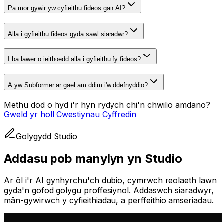
Pa mor gywir yw cyfieithu fideos gan AI?
Alla i gyfieithu fideos gyda sawl siaradwr?
I ba lawer o ieithoedd alla i gyfieithu fy fideos?
A yw Subformer ar gael am ddim i'w ddefnyddio?
Methu dod o hyd i'r hyn rydych chi'n chwilio amdano?
Gweld yr holl Cwestiynau Cyffredin
Golygydd Studio
Addasu pob manylyn yn Studio
Ar ôl i'r AI gynhyrchu'ch dubio, cymrwch reolaeth lawn
gyda'n gofod golygu proffesiynol. Addaswch siaradwyr,
mân-gywirwch y cyfieithiadau, a perffeithio amseriadau.