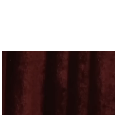
🇺🇸
English (United States)
🇫🇷
French
🇸🇦
Arabeg (
Arabia Saudi)
+124 mwy