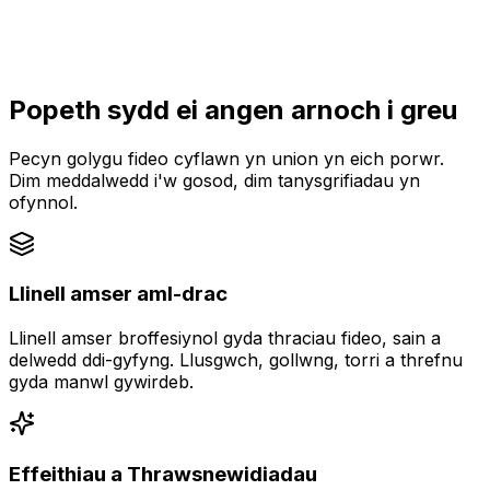
Popeth sydd ei angen arnoch i greu
Pecyn golygu fideo cyflawn yn union yn eich porwr.
Dim meddalwedd i'w gosod, dim tanysgrifiadau yn
ofynnol.
Llinell amser aml-drac
Llinell amser broffesiynol gyda thraciau fideo, sain a
delwedd ddi-gyfyng. Llusgwch, gollwng, torri a threfnu
gyda manwl gywirdeb.
Effeithiau a Thrawsnewidiadau