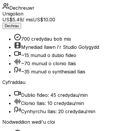
Dechreuwr
Unigolion
US$5.49
/ mis
US$10.00
Dechrau
700 credydau bob mis
Mynediad llawn i'r Studio Golygydd
~15 munud o dubio fideo
~70 munud o clonio llais
~35 munud o synthesiad llais
Cyfraddau
Dublio fideo: 45 credydau/min
Clonio llais: 10 credydau/min
Cynhyrchu llais: 20 credydau/min
Nodweddion wedi'u cloi