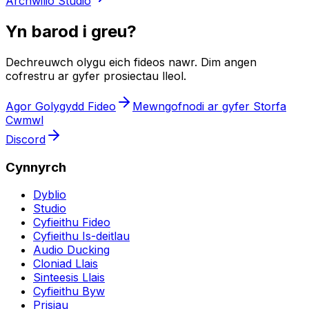
Archwilio Studio
Yn barod i greu?
Dechreuwch olygu eich fideos nawr. Dim angen
cofrestru ar gyfer prosiectau lleol.
Agor Golygydd Fideo
Mewngofnodi ar gyfer Storfa
Cwmwl
Discord
Cynnyrch
Dyblio
Studio
Cyfieithu Fideo
Cyfieithu Is-deitlau
Audio Ducking
Cloniad Llais
Sinteesis Llais
Cyfieithu Byw
Prisiau