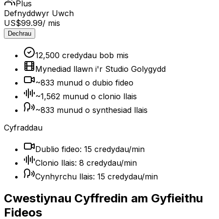
Plus
Defnyddwyr Uwch
US$99.99
/ mis
Dechrau
12,500 credydau bob mis
Mynediad llawn i'r Studio Golygydd
~833 munud o dubio fideo
~1,562 munud o clonio llais
~833 munud o synthesiad llais
Cyfraddau
Dublio fideo: 15 credydau/min
Clonio llais: 8 credydau/min
Cynhyrchu llais: 15 credydau/min
Cwestiynau Cyffredin am Gyfieithu
Fideos