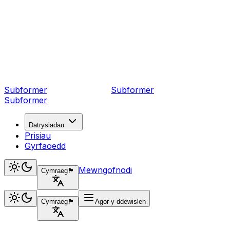
Subformer
Sub
former
Subformer
Datrysiadau
Prisiau
Gyrfaoedd
Mewngofnodi
Cymraeg
🏴󠁧󠁢󠁷󠁬󠁳󠁿
Cymraeg
🏴󠁧󠁢󠁷󠁬󠁳󠁿
Agor y ddewislen