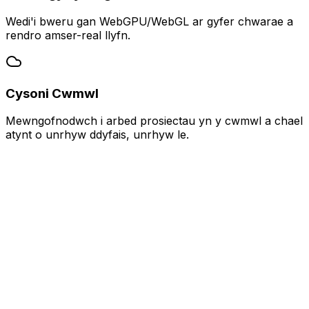
Wedi'i bweru gan WebGPU/WebGL ar gyfer chwarae a
rendro amser-real llyfn.
Cysoni Cwmwl
Mewngofnodwch i arbed prosiectau yn y cwmwl a chael
atynt o unrhyw ddyfais, unrhyw le.
tiwdio Dubsio AI
English