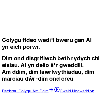
Golygu fideo wedi'i bweru gan AI
yn eich porwr.
Dim ond disgrifiwch beth rydych chi
eisiau.
AI
yn delio â'r gweddill.
Am ddim, dim lawrlwythiadau, dim
marciau dŵr-dim ond
creu
.
Dechrau Golygu Am Ddim
Gweld Nodweddion