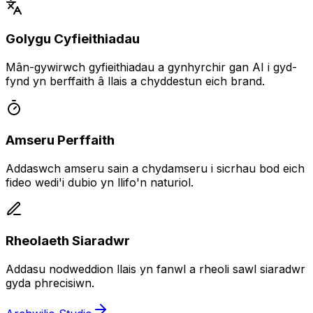
Golygu Cyfieithiadau
Mân-gywirwch gyfieithiadau a gynhyrchir gan AI i gyd-
fynd yn berffaith â llais a chyddestun eich brand.
Amseru Perffaith
Addaswch amseru sain a chydamseru i sicrhau bod eich
fideo wedi'i dubio yn llifo'n naturiol.
Rheolaeth Siaradwr
Addasu nodweddion llais yn fanwl a rheoli sawl siaradwr
gyda phrecisiwn.