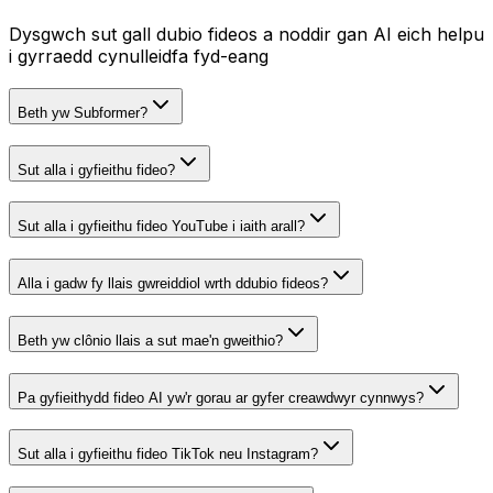
Dysgwch sut gall dubio fideos a noddir gan AI eich helpu
i gyrraedd cynulleidfa fyd-eang
Beth yw Subformer?
Sut alla i gyfieithu fideo?
Sut alla i gyfieithu fideo YouTube i iaith arall?
Alla i gadw fy llais gwreiddiol wrth ddubio fideos?
Beth yw clônio llais a sut mae'n gweithio?
Pa gyfieithydd fideo AI yw'r gorau ar gyfer creawdwyr cynnwys?
Sut alla i gyfieithu fideo TikTok neu Instagram?