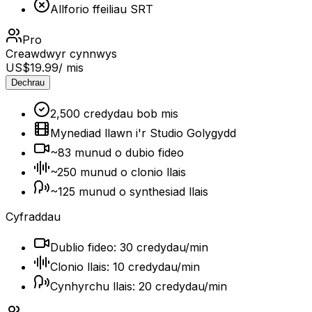
Allforio ffeiliau SRT
Pro
Creawdwyr cynnwys
US$19.99
/ mis
Dechrau
2,500 credydau bob mis
Mynediad llawn i'r Studio Golygydd
~83 munud o dubio fideo
~250 munud o clonio llais
~125 munud o synthesiad llais
Cyfraddau
Dublio fideo: 30 credydau/min
Clonio llais: 10 credydau/min
Cynhyrchu llais: 20 credydau/min