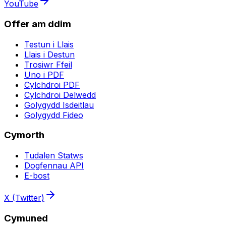
YouTube
Offer am ddim
Testun i Llais
Llais i Destun
Trosiwr Ffeil
Uno i PDF
Cylchdroi PDF
Cylchdroi Delwedd
Golygydd Isdeitlau
Golygydd Fideo
Cymorth
Tudalen Statws
Dogfennau API
E-bost
X (Twitter)
Cymuned