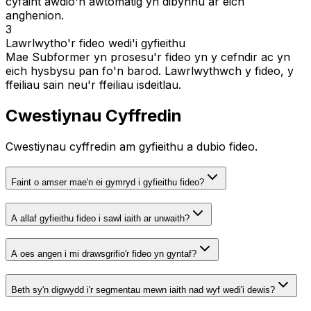
cyfaint awdio'n awtomatig yn dibynnu ar eich
anghenion.
3
Lawrlwytho'r fideo wedi'i gyfieithu
Mae Subformer yn prosesu'r fideo yn y cefndir ac yn
eich hysbysu pan fo'n barod. Lawrlwythwch y fideo, y
ffeiliau sain neu'r ffeiliau isdeitlau.
Cwestiynau Cyffredin
Cwestiynau cyffredin am gyfieithu a dubio fideo.
Faint o amser mae'n ei gymryd i gyfieithu fideo?
A allaf gyfieithu fideo i sawl iaith ar unwaith?
A oes angen i mi drawsgrifio'r fideo yn gyntaf?
Beth sy'n digwydd i'r segmentau mewn iaith nad wyf wedi'i dewis?