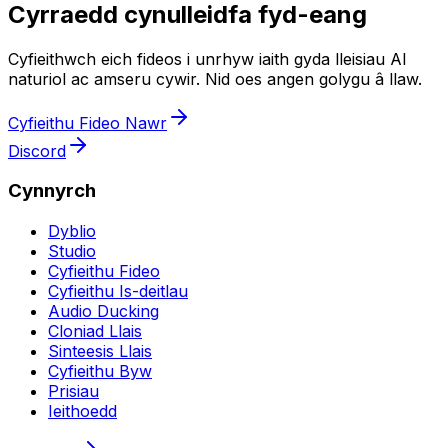
Cyrraedd cynulleidfa fyd-eang
Cyfieithwch eich fideos i unrhyw iaith gyda lleisiau AI
naturiol ac amseru cywir. Nid oes angen golygu â llaw.
Cyfieithu Fideo Nawr
Discord
Cynnyrch
Dyblio
Studio
Cyfieithu Fideo
Cyfieithu Is-deitlau
Audio Ducking
Cloniad Llais
Sinteesis Llais
Cyfieithu Byw
Prisiau
Ieithoedd