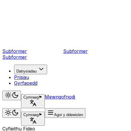
Subformer
Sub
former
Subformer
Datrysiadau
Prisiau
Gyrfaoedd
Mewngofnodi
Cymraeg
🏴󠁧󠁢󠁷󠁬󠁳󠁿
Cymraeg
🏴󠁧󠁢󠁷󠁬󠁳󠁿
Agor y ddewislen
Cyfieithu Fideo