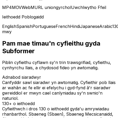
MP4
MOV
WebM
URL uniongyrchol
Uwchlwytho Ffeil
Ieithoedd Poblogaidd
English
Spanish
Portuguese
French
Hindi
Japanese
Arabic
13
mwy
Pam mae timau'n cyfieithu gyda
Subformer
Piblin cyfieithu cyflawn sy'n trin trawsgrifiad, cyfieithu,
cynhyrchu llais, a chydosod fideo yn awtomatig.
Adnabod siaradwyr
Canfyddir sawl siaradwr yn awtomatig. Cyfieithir pob llais
ar wahân ac fe ellir ei efelychu i gyd-fynd â'r siaradwr
gwreiddiol er mwyn cael canlyniadau sy'n swnio'n
naturiol.
130+ o ieithoedd
Cyfieithwch i dros 130 o ieithoedd gyda'u amrywiadau
rhanbarthol. Sbaeneg (Sbaen), Sbaeneg Mecsicanaidd,