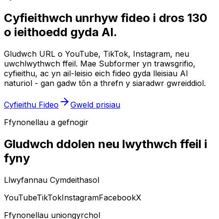
Cyfieithwch unrhyw fideo i dros 130
o ieithoedd gyda AI.
Gludwch URL o YouTube, TikTok, Instagram, neu
uwchlwythwch ffeil. Mae Subformer yn trawsgrifio,
cyfieithu, ac yn ail-leisio eich fideo gyda lleisiau AI
naturiol - gan gadw tôn a threfn y siaradwr gwreiddiol.
Cyfieithu Fideo
Gweld prisiau
Ffynonellau a gefnogir
Gludwch ddolen neu lwythwch ffeil i
fyny
Llwyfannau Cymdeithasol
YouTube
TikTok
Instagram
Facebook
X
Ffynonellau uniongyrchol