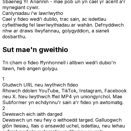
Sbaeneg Yr Ariannin - mae pob un yn cael yr acênt a'r
mynegiant cywir.
Canlyniadau i'w lawrlwytho
Cael y fideo wedi'i dublio, trac sain, ac isdeitlau
cyfieithiedig fel lawrlwythiadau ar wahân. Defnyddiwch
nhw ar draws llwyfannau, golygyddion, a sianeli
dosbarthu.
Sut mae'n gweithio
Tri cham o fideo ffynhonnell i allbwn wedi'i dubio'n
llawn, heb angen golygu.
1
Gludwch URL neu lwythwch fideo
Rhowch ddolen YouTube, TikTok, Instagram, Facebook
neu X. Neu lwythwch ffeil MP4 yn uniongyrchol. Mae
Subformer yn echdynnu'r sain a'r fideo yn awtomatig.
2
Dewiswch eich iaith darged
Dewiswch un neu fwy o ieithoedd targed. Galluogwch
glôn lleisiau, llais o ansawdd uchel, isdeitlau, neu leihau