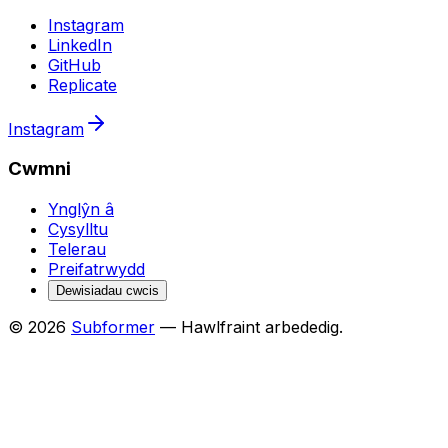
Instagram
LinkedIn
GitHub
Replicate
Instagram
Cwmni
Ynglŷn â
Cysylltu
Telerau
Preifatrwydd
Dewisiadau cwcis
© 2026
Subformer
— Hawlfraint arbededig.