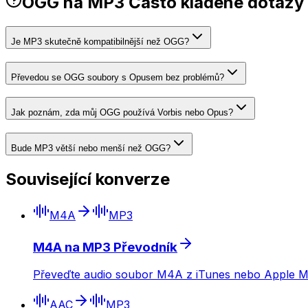
OGG na MP3 Často kladené dotazy
Je MP3 skutečně kompatibilnější než OGG?
Převedou se OGG soubory s Opusem bez problémů?
Jak poznám, zda můj OGG používá Vorbis nebo Opus?
Bude MP3 větší nebo menší než OGG?
Související konverze
M4A
MP3
M4A na MP3 Převodník
Převeďte audio soubor M4A z iTunes nebo Apple Mus
AAC
MP3