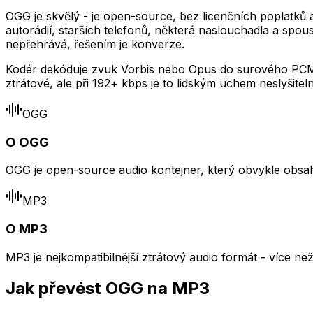
OGG je skvělý - je open-source, bez licenčních poplatků 
autorádií, starších telefonů, některá naslouchadla a spo
nepřehrává, řešením je konverze.
Kodér dekóduje zvuk Vorbis nebo Opus do surového PCM 
ztrátové, ale při 192+ kbps je to lidským uchem neslyšitel
OGG
O OGG
OGG je open-source audio kontejner, který obvykle obsah
MP3
O MP3
MP3 je nejkompatibilnější ztrátový audio formát - více ne
Jak převést OGG na MP3