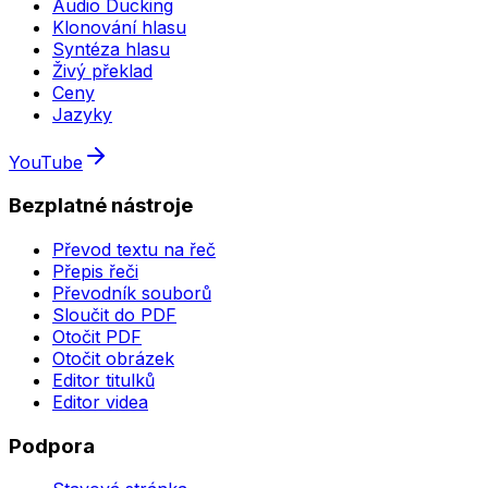
Audio Ducking
Klonování hlasu
Syntéza hlasu
Živý překlad
Ceny
Jazyky
YouTube
Bezplatné nástroje
Převod textu na řeč
Přepis řeči
Převodník souborů
Sloučit do PDF
Otočit PDF
Otočit obrázek
Editor titulků
Editor videa
Podpora