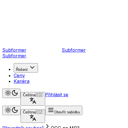
Subformer
Sub
former
Subformer
Řešení
Ceny
Kariéra
Přihlásit se
Čeština
🇨🇿
Čeština
🇨🇿
Otevřít nabídku