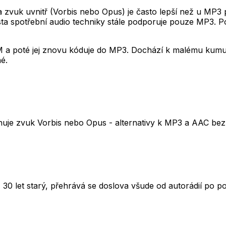
a zvuk uvnitř (Vorbis nebo Opus) je často lepší než u MP3 
usta spotřební audio techniky stále podporuje pouze MP3. 
a poté jej znovu kóduje do MP3. Dochází k malému kumula
né.
uje zvuk Vorbis nebo Opus - alternativy k MP3 a AAC bez 
ž 30 let starý, přehrává se doslova všude od autorádií po p