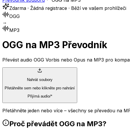
Převodník souborů
OGG na MP3
Zdarma · Žádná registrace · Běží ve vašem prohlížeči
OGG
→
MP3
OGG na MP3 Převodník
Převést audio OGG Vorbis nebo Opus na MP3 pro kompatibil
Nahrát soubory
Přetáhněte sem nebo klikněte pro nahrání
Přijímá audio/*
Přetáhněte jeden nebo více – všechny se převedou na MP
Proč převádět OGG na MP3?