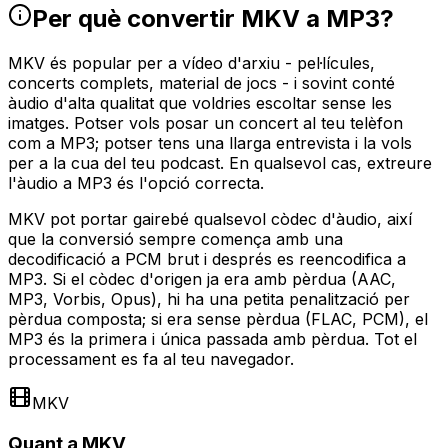
Per què convertir MKV a MP3?
MKV és popular per a vídeo d'arxiu - pel·lícules,
concerts complets, material de jocs - i sovint conté
àudio d'alta qualitat que voldries escoltar sense les
imatges. Potser vols posar un concert al teu telèfon
com a MP3; potser tens una llarga entrevista i la vols
per a la cua del teu podcast. En qualsevol cas, extreure
l'àudio a MP3 és l'opció correcta.
MKV pot portar gairebé qualsevol còdec d'àudio, així
que la conversió sempre comença amb una
decodificació a PCM brut i després es reencodifica a
MP3. Si el còdec d'origen ja era amb pèrdua (AAC,
MP3, Vorbis, Opus), hi ha una petita penalització per
pèrdua composta; si era sense pèrdua (FLAC, PCM), el
MP3 és la primera i única passada amb pèrdua. Tot el
processament es fa al teu navegador.
MKV
Quant a MKV