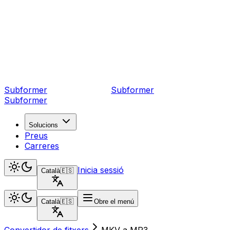
Subformer
Sub
former
Subformer
Solucions
Preus
Carreres
Inicia sessió
Català
🇪🇸
Català
🇪🇸
Obre el menú