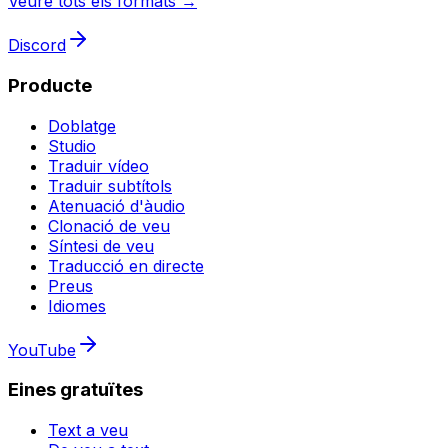
Veure tots els formats →
Discord
Producte
Doblatge
Studio
Traduir vídeo
Traduir subtítols
Atenuació d'àudio
Clonació de veu
Síntesi de veu
Traducció en directe
Preus
Idiomes
YouTube
Eines gratuïtes
Text a veu