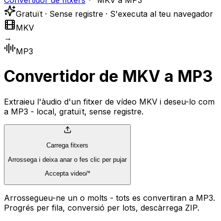
Convertidor de fitxers
MKV a MP3
Gratuït · Sense registre · S'executa al teu navegador
MKV
→
MP3
Convertidor de MKV a MP3
Extraieu l'àudio d'un fitxer de vídeo MKV i deseu-lo com
a MP3 - local, gratuït, sense registre.
Carrega fitxers
Arrossega i deixa anar o fes clic per pujar
Accepta video/*
Arrossegueu-ne un o molts - tots es convertiran a MP3.
Progrés per fila, conversió per lots, descàrrega ZIP.