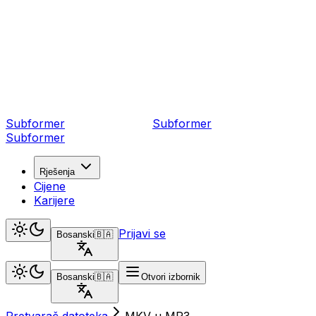
Subformer
Sub
former
Subformer
Rješenja
Cijene
Karijere
Prijavi se
Bosanski
🇧🇦
Bosanski
🇧🇦
Otvori izbornik