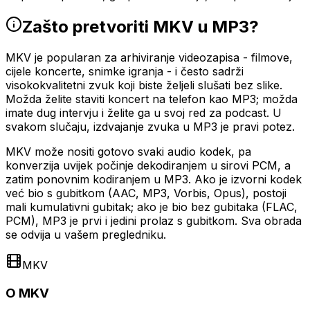
Zašto pretvoriti MKV u MP3?
MKV je popularan za arhiviranje videozapisa - filmove,
cijele koncerte, snimke igranja - i često sadrži
visokokvalitetni zvuk koji biste željeli slušati bez slike.
Možda želite staviti koncert na telefon kao MP3; možda
imate dug intervju i želite ga u svoj red za podcast. U
svakom slučaju, izdvajanje zvuka u MP3 je pravi potez.
MKV može nositi gotovo svaki audio kodek, pa
konverzija uvijek počinje dekodiranjem u sirovi PCM, a
zatim ponovnim kodiranjem u MP3. Ako je izvorni kodek
već bio s gubitkom (AAC, MP3, Vorbis, Opus), postoji
mali kumulativni gubitak; ako je bio bez gubitaka (FLAC,
PCM), MP3 je prvi i jedini prolaz s gubitkom. Sva obrada
se odvija u vašem pregledniku.
MKV
O MKV