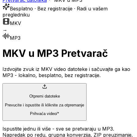
Pretvarač datoteka
MKV u MP3
Besplatno · Bez registracije · Radi u vašem
pregledniku
MKV
→
MP3
MKV u MP3 Pretvarač
Izdvojite zvuk iz MKV video datoteke i sačuvajte ga kao
MP3 - lokalno, besplatno, bez registracije.
Otpremi datoteke
Prevucite i ispustite ili kliknite za otpremanje
Prihvaća video/*
Ispustite jednu ili više - sve se pretvaraju u MP3.
Napredak po redu, grupna konverzija, ZIP preuzimanje.