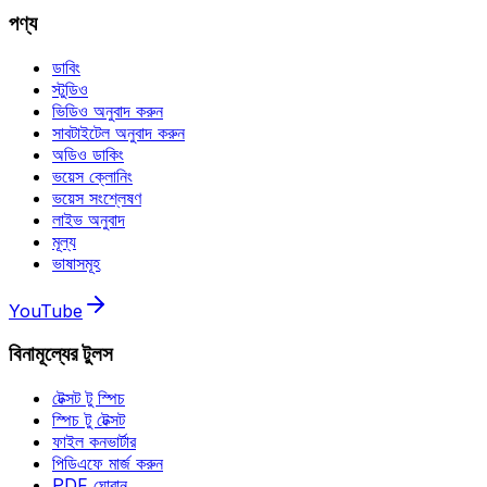
পণ্য
ডাবিং
স্টুডিও
ভিডিও অনুবাদ করুন
সাবটাইটেল অনুবাদ করুন
অডিও ডাকিং
ভয়েস ক্লোনিং
ভয়েস সংশ্লেষণ
লাইভ অনুবাদ
মূল্য
ভাষাসমূহ
YouTube
বিনামূল্যের টুলস
টেক্সট টু স্পিচ
স্পিচ টু টেক্সট
ফাইল কনভার্টার
পিডিএফে মার্জ করুন
PDF ঘোরান