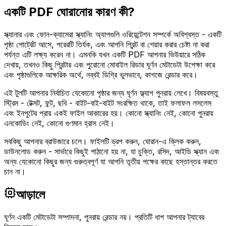
একটি PDF ঘোরানোর কারণ কী?
স্ক্যানার এবং ফোন-ক্যামেরা স্ক্যানিং অ্যাপগুলি ওরিয়েন্টেশন সম্পর্কে অবিশ্বস্ত - একটি
পৃষ্ঠা পোর্ট্রেট আসে, পরেরটি তির্যক, এবং আপনি প্রিন্ট বা শেয়ার করার চেষ্টা না করা
পর্যন্ত এটি লক্ষ্য করেন না। এমনকি যখন একটি PDF আপনার ভিউয়ারে সঠিক
দেখায়, তখনও কিছু প্রিন্টার এবং পুরোনো মোবাইল রিডার ঘূর্ণন মেটাডেটা উপেক্ষা করে
এবং পৃষ্ঠাগুলিকে আক্ষরিক অর্থে, নব্বই ডিগ্রি ভুলভাবে, কাগজে রেন্ডার করে।
এই টুলটি আপনার নির্বাচিত যেকোনো পৃষ্ঠার জন্য ঘূর্ণন ফ্ল্যাগ পুনরায় লেখে। বিষয়বস্তু
স্ট্রিম - টেক্সট, ফন্ট, ছবি - বাইট-বাই-বাইট সংরক্ষিত থাকে, তাই ফলাফল লসলেস
এবং ইনপুটের প্রায় একই ফাইল আকারের হয়। কোনো স্ক্যানিং নেই, কোনো পুনরায়
এনকোডিং নেই, কোনো গুণমান হ্রাস নেই।
সবকিছু আপনার ব্রাউজারে চলে। ফাইলটি ড্রপ করুন, ঘোরান-এ ক্লিক করুন,
ডাউনলোড করুন - সার্ভারে কিছুই পাঠানো হয় না, যা চুক্তি, রসিদ, আইডি স্ক্যান এবং
অন্য যেকোনো কিছুর জন্য গুরুত্বপূর্ণ যা আপনি তৃতীয় পক্ষের কাছে হস্তান্তর করতে
চান না।
আড়ালে
ঘূর্ণন একটি মেটাডেটা সম্পাদনা, পুনরায় রেন্ডার নয়। প্রতিটি ধাপ আপনার ট্যাবের