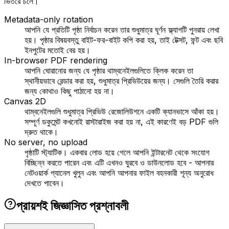
ভিতরে চলে।
Metadata-only rotation
আপনি যে প্রতিটি পৃষ্ঠা নির্বাচন করেন তার শুধুমাত্র ঘূর্ণন ফ্ল্যাগটি পুনরায় লেখা
হয়। পৃষ্ঠার বিষয়বস্তু বাইট-ফর-বাইট কপি করা হয়, তাই টেক্সট, ফন্ট এবং ছবি
ইনপুটের মতোই বের হয়।
In-browser PDF rendering
আপনি ঘোরানোর জন্য যে পৃষ্ঠার থাম্বনেইলগুলিতে ক্লিক করেন তা
স্থানীয়ভাবে রেন্ডার করা হয়, শুধুমাত্র প্রিভিউয়ের জন্য। সেগুলি তৈরি করার
জন্য কোথাও কিছু পাঠানো হয় না।
Canvas 2D
থাম্বনেইলগুলি শুধুমাত্র প্রিভিউ রেজোলিউশনে একটি ক্যানভাসে আঁকা হয়।
সম্পূর্ণ ডকুমেন্ট কখনোই রাস্টারাইজ করা হয় না, এই কারণেই বড় PDF গুলি
দ্রুত থাকে।
No server, no upload
পৃষ্ঠাটি স্ট্যাটিক। একবার লোড হয়ে গেলে আপনি ইন্টারনেট থেকে সংযোগ
বিচ্ছিন্ন করতে পারেন এবং এটি এখনও ঘুরবে ও ডাউনলোড হবে - আপনার
নেটওয়ার্ক প্যানেল খুলুন এবং আপনি আপনার ফাইল বহনকারী শূন্য অনুরোধ
দেখতে পাবেন।
প্রায়শই জিজ্ঞাসিত প্রশ্নাবলী