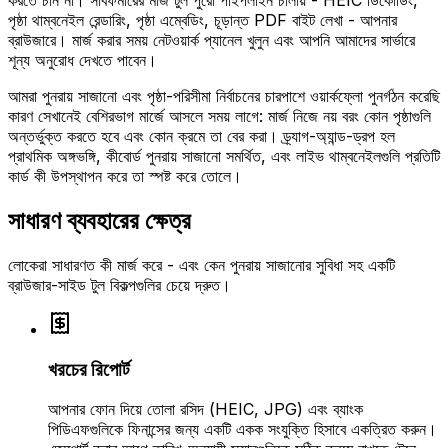
করতে চান না। সাবফর্মারের মার্জ টুল পুরো পাইপলাইন চালায় - HEIC ডিকোডিং,
পৃষ্ঠা থাম্বনেইল রেন্ডারিং, পৃষ্ঠা এম্বেডিং, চূড়ান্ত PDF বাইট লেখা - আপনার
ব্রাউজারে। মার্জ করার সময় নেটওয়ার্ক প্যানেল খুলুন এবং আপনি আমাদের সার্ভারে
শূন্য অনুরোধ দেখতে পাবেন।
আমরা পুনরায় সাজানো এবং পৃষ্ঠা-পরিসীমা নির্বাচনের চারপাশে ওয়ার্কফ্লো পুনর্গঠন করেছি
কারণ সেখানেই বেশিরভাগ মার্জে আসলে সময় লাগে: মার্জ নিজে নয় বরং কোন পৃষ্ঠাগুলি
অন্তর্ভুক্ত করতে হবে এবং কোন ক্রমে তা বের করা। ড্র্যাগ-অ্যান্ড-ড্রপ হল
প্রাথমিক অঙ্গভঙ্গি, কীবোর্ড পুনরায় সাজানো সমর্থিত, এবং লাইভ থাম্বনেইলগুলি প্রতিটি
কার্ড কী উপস্থাপন করে তা স্পষ্ট করে তোলে।
সাধারণ ব্যবহারের ক্ষেত্র
লোকেরা সাধারণত কী মার্জ করে - এবং কেন পুনরায় সাজানোর সুবিধা সহ একটি
ব্রাউজার-সাইড টুল বিকল্পগুলির চেয়ে দ্রুত।
খরচের রিপোর্ট
আপনার ফোন দিয়ে তোলা রসিদ (HEIC, JPG) এবং ব্যাংক
পিডিএফগুলিকে ফিনান্সের জন্য একটি একক সংযুক্তি হিসাবে একত্রিত করুন।