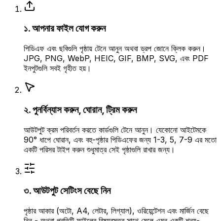
১. আপনার ফাইল যোগ করুন
পিডিএফ এবং ছবিগুলি পৃষ্ঠায় টেনে আনুন অথবা ড্রপ জোনে ক্লিক করুন।
JPG, PNG, WebP, HEIC, GIF, BMP, SVG, এবং PDF
ইনপুটগুলি সবই গৃহীত হয়।
২. পুনর্বিন্যাস করুন, ঘোরান, ট্রিম করুন
আউটপুট ক্রম পরিবর্তন করতে কার্ডগুলি টেনে আনুন। যেকোনো আইটেমকে
90° ধাপে ঘোরান, এবং বহু-পৃষ্ঠার পিডিএফের জন্য 1-3, 5, 7-9 এর মতো
একটি পরিসর টাইপ করুন শুধুমাত্র সেই পৃষ্ঠাগুলি রাখার জন্য।
৩. আউটপুট সেটিংস বেছে নিন
পৃষ্ঠার আকার (অটো, A4, লেটার, লিগ্যাল), ওরিয়েন্টেশন এবং মার্জিন বেছে
নিন - অথবা প্রতিটি ফাইলের বিষয়বস্তুর সাথে মেলে এমন একটি শূন্য-