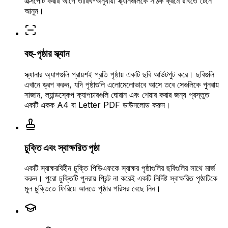
এক্সপোর্ট করার আগে তারিখ-অনুযায়ী স্ক্যানগুলিকে সঠিক ক্রমে রাখতে টেনে
আনুন।
বহু-পৃষ্ঠার স্ক্যান
স্ক্যানার অ্যাপগুলি প্রায়শই প্রতি পৃষ্ঠায় একটি ছবি আউটপুট করে। ছবিগুলি
এখানে ড্রপ করুন, যদি পৃষ্ঠাগুলি এলোমেলোভাবে আসে তবে সেগুলিকে পুনরায়
সাজান, ল্যান্ডস্কেপ ক্যাপচারগুলি ঘোরান এবং শেয়ার করার জন্য প্রস্তুত
একটি একক A4 বা Letter PDF ডাউনলোড করুন।
চুক্তি এবং স্বাক্ষরিত পৃষ্ঠা
একটি স্বাক্ষরবিহীন চুক্তি পিডিএফকে স্বাক্ষর পৃষ্ঠাগুলির ছবিগুলির সাথে মার্জ
করুন। পুরো চুক্তিটি পুনরায় প্রিন্ট না করেই একটি নির্দিষ্ট স্বাক্ষরিত পৃষ্ঠাটিকে
মূল চুক্তিতে ফিরিয়ে আনতে পৃষ্ঠার পরিসর বেছে নিন।