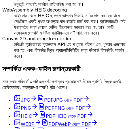
ডকুমেন্ট কখনোই সার্ভারে রাস্টারাইজ করা হয় না।
WebAssembly HEIC decoding
আইফোন থেকে HEIC ছবিগুলি আপনার ডিভাইসে ডিকোড করা হয় যাতে
সেগুলিকে একটি পৃথক রূপান্তর ধাপ ছাড়াই মার্জ করা যায়। ব্রাউজারগুলি সেই
ফরম্যাটের জন্য কোনো নেটিভ ডিকোডার সরবরাহ করে না, তাই একটি
ওয়েবঅ্যাসেম্বলি মডিউল স্থানীয়ভাবে এটি পরিচালনা করে।
Canvas 2D and drag-to-reorder
ছবিগুলি ব্রাউজারের ক্যানভাস API এর মাধ্যমে পরিমাপ এবং পুনরায় এনকোড
করা হয়, এবং রিঅর্ডার গ্রিড অ্যাক্সেসিবিলিটির জন্য কীবোর্ড রিঅর্ডারিং সমর্থন
করে।
সম্পর্কিত একক-ফাইল রূপান্তরকারী
মার্জ করার পরিবর্তে একটি এক-শট রূপান্তর প্রয়োজন? নীচের প্রতিটি লিঙ্ক একটি
ডেডিকেটেড, ফরম্যাট-উপযোগী পৃষ্ঠা খোলে।
JPG
PDF
JPG থেকে PDF
PNG
PDF
PNG থেকে PDF
HEIC
PDF
HEIC থেকে PDF
WEBP
PDF
WebP থেকে PDF