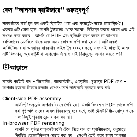
কেন "আপনার ব্রাউজারে" গুরুত্বপূর্ণ
সাবফর্মারের মার্জ টুল হল একটি স্ট্যাটিক পেজ এবং ক্লায়েন্ট-সাইড জাভাস্ক্রিপ্ট।
একবার এটি লোড হলে, আপনি ইন্টারনেট থেকে সংযোগ বিচ্ছিন্ন করতে পারেন এবং এটি
তখনও কাজ করবে। আপনি যে PDF এবং ছবিগুলি ড্রপ করেন তা আপনার
ব্রাউজারের মেমরিতে থাকে এবং অন্য কোথাও কপি করা হয় না। এটি একই
আর্কিটেকচার যা অন্যান্য সাবফর্মার ফাইল টুল ব্যবহার করে, এবং এই কারণেই আমরা
এটি বিজ্ঞাপন, অ্যাকাউন্ট বা আপলোড সীমা ছাড়াই বিনামূল্যে অফার করতে পারি।
আড়ালে
মার্জের প্রতিটি ধাপ - ডিকোডিং, থাম্বনেইলিং, এম্বেডিং, চূড়ান্ত PDF লেখা -
আপনার ট্যাবের ভিতরে চলমান ওপেন-সোর্স লাইব্রেরি ব্যবহার করে ঘটে।
Client-side PDF assembly
আউটপুট ডকুমেন্ট আপনার ট্যাবে তৈরি হয়। একটি বিদ্যমান PDF থেকে কপি
করা পৃষ্ঠাগুলি তাদের আসল বিষয়বস্তু ধরে রাখে, তাই টেক্সট নির্বাচনযোগ্য থাকে
এবং কিছুই পুনরায় রেন্ডার করা হয় না।
In-browser PDF rendering
আপনি যে পৃষ্ঠার থাম্বনেইলগুলি টেনে নিয়ে যান তা স্থানীয়ভাবে, শুধুমাত্র
প্রিভিউ রেজোলিউশনে রেন্ডার করা হয়। সেগুলি তৈরি করার জন্য আপনার