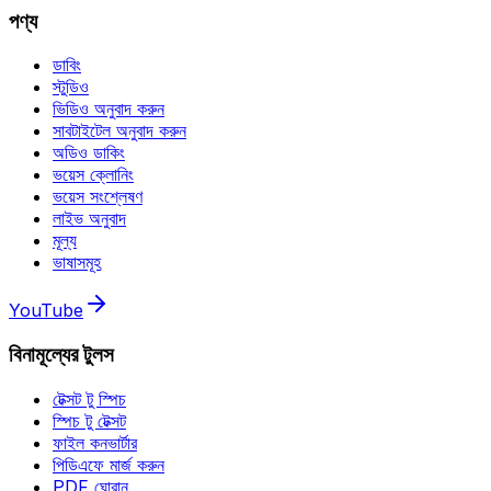
পণ্য
ডাবিং
স্টুডিও
ভিডিও অনুবাদ করুন
সাবটাইটেল অনুবাদ করুন
অডিও ডাকিং
ভয়েস ক্লোনিং
ভয়েস সংশ্লেষণ
লাইভ অনুবাদ
মূল্য
ভাষাসমূহ
YouTube
বিনামূল্যের টুলস
টেক্সট টু স্পিচ
স্পিচ টু টেক্সট
ফাইল কনভার্টার
পিডিএফে মার্জ করুন
PDF ঘোরান