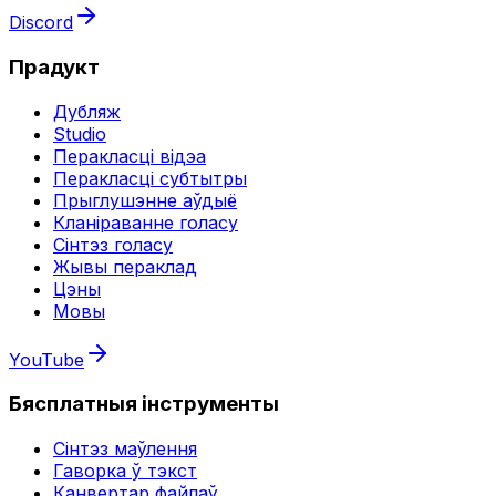
Discord
Прадукт
Дубляж
Studio
Перакласці відэа
Перакласці субтытры
Прыглушэнне аўдыё
Кланіраванне голасу
Сінтэз голасу
Жывы пераклад
Цэны
Мовы
YouTube
Бясплатныя інструменты
Сінтэз маўлення
Гаворка ў тэкст
Канвертар файлаў