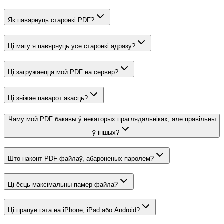
Як павярнуць старонкі PDF?
Ці магу я павярнуць усе старонкі адразу?
Ці загружаецца мой PDF на сервер?
Ці зніжае паварот якасць?
Чаму мой PDF бакавы ў некаторых праглядальніках, але правільны
ў іншых?
Што наконт PDF-файлаў, абароненых паролем?
Ці ёсць максімальны памер файла?
Ці працуе гэта на iPhone, iPad або Android?