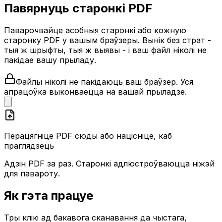
Павярнуць старонкі PDF
Паварочвайце асобныя старонкі або кожную
старонку PDF у вашым браўзеры. Вынік без страт -
тыя ж шрыфты, тыя ж выявы - і ваш файл ніколі не
пакідае вашу прыладу.
Файлы ніколі не пакідаюць ваш браўзер. Уся
апрацоўка выконваецца на вашай прыладзе.
Перацягніце PDF сюды або націсніце, каб
праглядзець
Адзін PDF за раз. Старонкі адлюстроўваюцца ніжэй
для павароту.
Як гэта працуе
Тры клікі ад бакавога сканавання да чыстага,