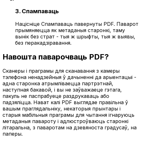
3. Спампаваць
Націсніце Спампаваць павернуты PDF. Паварот
прымяняецца як метаданыя старонкі, таму
вынік без страт - тыя ж шрыфты, тыя ж выявы,
без перакадзіравання.
Навошта паварочваць PDF?
Сканеры і праграмы для сканавання з камеры
тэлефона ненадзейныя ў дачыненні да арыентацыі -
адна старонка атрымліваецца партрэтнай,
наступная бакавой, і вы не заўважаеце гэтага,
пакуль не паспрабуеце раздрукаваць або
падзяліцца. Нават калі PDF выглядае правільна ў
вашым праглядальніку, некаторыя прынтары і
старыя мабільныя праграмы для чытання ігнаруюць
метаданыя павароту і адлюстроўваюць старонкі
літаральна, з паваротам на дзевяноста градусаў, на
паперы.