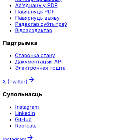
Аб'яднаць у PDF
Павярнуць PDF
Павярнуць выяву
Рэдактар субтытраў
Відэарэдактар
Падтрымка
Старонка стану
Дакументацыя API
Электронная пошта
X (Twitter)
Супольнасць
Instagram
LinkedIn
GitHub
Replicate
Instagram