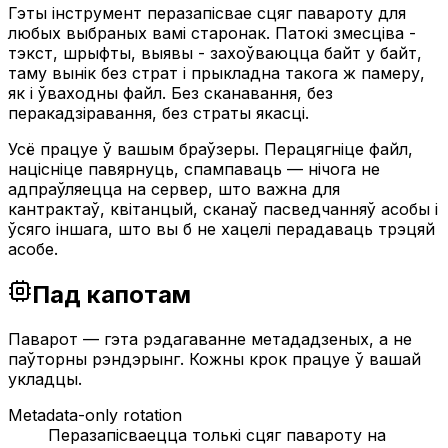
Гэты інструмент перазапісвае сцяг павароту для
любых выбраных вамі старонак. Патокі змесціва -
тэкст, шрыфты, выявы - захоўваюцца байт у байт,
таму вынік без страт і прыкладна такога ж памеру,
як і ўваходны файл. Без сканавання, без
перакадзіравання, без страты якасці.
Усё працуе ў вашым браўзеры. Перацягніце файл,
націсніце павярнуць, спампаваць — нічога не
адпраўляецца на сервер, што важна для
кантрактаў, квітанцый, сканаў пасведчанняў асобы і
ўсяго іншага, што вы б не хацелі перадаваць трэцяй
асобе.
Пад капотам
Паварот — гэта рэдагаванне метададзеных, а не
паўторны рэндэрынг. Кожны крок працуе ў вашай
укладцы.
Metadata-only rotation
Перазапісваецца толькі сцяг павароту на