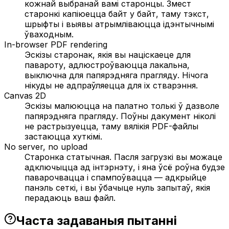
кожнай выбранай вамі старонцы. Змест
старонкі капіюецца байт у байт, таму тэкст,
шрыфты і выявы атрымліваюцца ідэнтычнымі
ўваходным.
In-browser PDF rendering
Эскізы старонак, якія вы націскаеце для
павароту, адлюстроўваюцца лакальна,
выключна для папярэдняга прагляду. Нічога
нікуды не адпраўляецца для іх стварэння.
Canvas 2D
Эскізы малююцца на палатно толькі ў дазволе
папярэдняга прагляду. Поўны дакумент ніколі
не растрызуецца, таму вялікія PDF-файлы
застаюцца хуткімі.
No server, no upload
Старонка статычная. Пасля загрузкі вы можаце
адключыцца ад інтэрнэту, і яна ўсё роўна будзе
паварочвацца і спампоўвацца — адкрыйце
панэль сеткі, і вы ўбачыце нуль запытаў, якія
перадаюць ваш файл.
Часта задаваныя пытанні