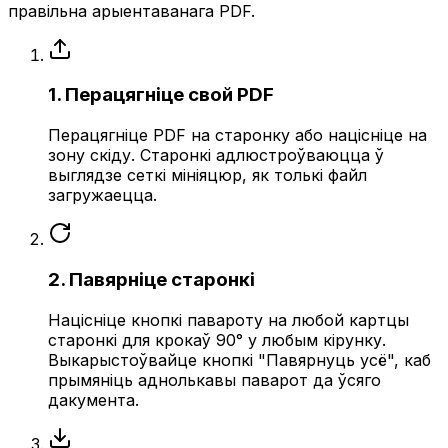
правільна арыентаванага PDF.
1. Перацягніце свой PDF
Перацягніце PDF на старонку або націсніце на
зону скіду. Старонкі адлюстроўваюцца ў
выглядзе сеткі мініяцюр, як толькі файл
загружаецца.
2. Павярніце старонкі
Націсніце кнопкі павароту на любой картцы
старонкі для крокаў 90° у любым кірунку.
Выкарыстоўвайце кнопкі "Павярнуць усё", каб
прымяніць аднолькавы паварот да ўсяго
дакумента.