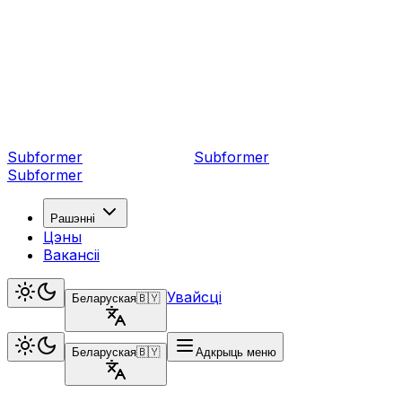
Subformer
Sub
former
Subformer
Рашэнні
Цэны
Вакансіі
Увайсці
Беларуская
🇧🇾
Беларуская
🇧🇾
Адкрыць меню