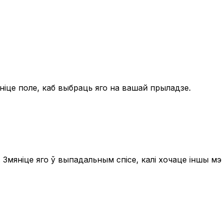
ніце поле, каб выбраць яго на вашай прыладзе.
Змяніце яго ў выпадальным спісе, калі хочаце іншы м