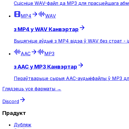
Сцісніце WAV-файл да MP3 для прасцейшага абме
MP4
WAV
з MP4 у WAV Канвэртар
Выцягніце аўдыё з MP4 відэа ў WAV без страт - 
AAC
MP3
з AAC у MP3 Канвэртар
Пераўтварыце сырыя AAC-аудыёфайлы ў MP3 для м
Глядзець усе фарматы →
Discord
Прадукт
Дубляж