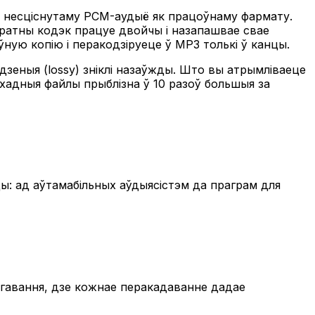
гу несціснутаму PCM-аудыё як працоўнаму фармату.
тратны кодэк працуе двойчы і назапашвае свае
ую копію і перакодзіруеце ў MP3 толькі ў канцы.
еныя (lossy) зніклі назаўжды. Што вы атрымліваеце
хадныя файлы прыблізна ў 10 разоў большыя за
: ад аўтамабільных аўдыясістэм да праграм для
дагавання, дзе кожнае перакадаванне дадае