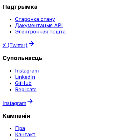
Падтрымка
Старонка стану
Дакументацыя API
Электронная пошта
X (Twitter)
Супольнасць
Instagram
LinkedIn
GitHub
Replicate
Instagram
Кампанія
Пра
Кантакт