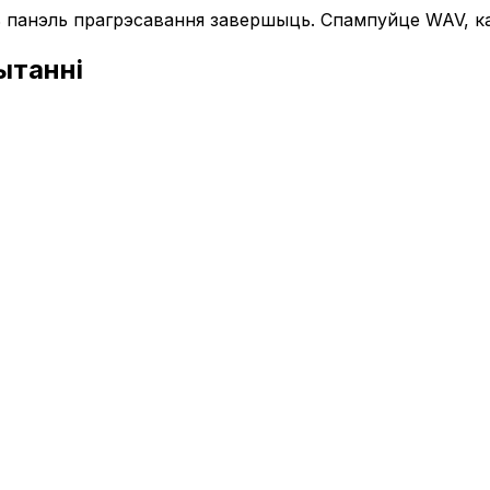
ь панэль прагрэсавання завершыць. Спампуйце WAV, кал
ытанні