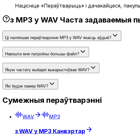
Націсніце «Пераўтварыць» і дачакайцеся, пакул
з MP3 у WAV Часта задаваемыя п
Ці паляпшае пераўтварэнне MP3 у WAV якасць аўдыё?
Навошта мне патрэбны большы файл?
Якую частату выбаркі выкарыстоўвае WAV?
Які будзе памер WAV?
Сумежныя пераўтварэнні
WAV
MP3
з WAV у MP3 Канвэртар