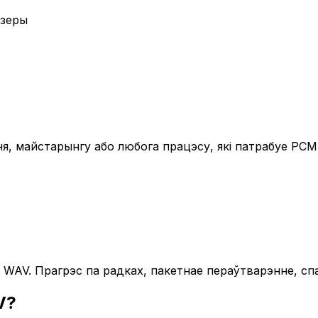
ўзеры
, майстарынгу або любога працэсу, які патрабуе PCM
ў WAV. Прагрэс па радках, пакетнае пераўтварэнне, сп
V?