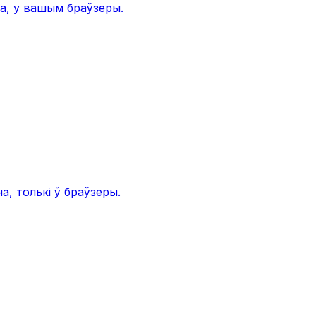
а, у вашым браўзеры.
, толькі ў браўзеры.