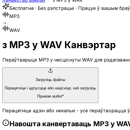
Канвертар файлаў
з MP3 у WAV
Бясплатна · Без рэгістрацыі · Працуе ў вашым бра
MP3
→
WAV
з MP3 у WAV Канвэртар
Пераўтварыце MP3 у несціснуты WAV для рэдагавання
Загрузіць файлы
Перацягніце і адпусціце або націсніце, каб загрузіць
Прымае audio/*
Перацягніце адзін або некалькі - усе пераўтворацца 
Навошта канвертаваць MP3 у WA