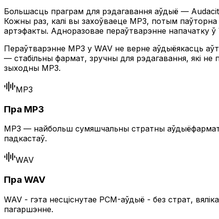
Большасць праграм для рэдагавання аўдыё — Audacity
Кожны раз, калі вы захоўваеце MP3, потым паўторна 
артэфакты. Адноразовае пераўтварэнне напачатку ў 
Пераўтварэнне MP3 у WAV не верне аўдыёякасць аўта
— стабільны фармат, зручны для рэдагавання, які не
зыходны MP3.
MP3
Пра MP3
MP3 — найбольш сумяшчальны стратны аўдыёфармат —
падкастаў.
WAV
Пра WAV
WAV - гэта несціснутае PCM-аўдыё - без страт, вялі
пагаршэнне.