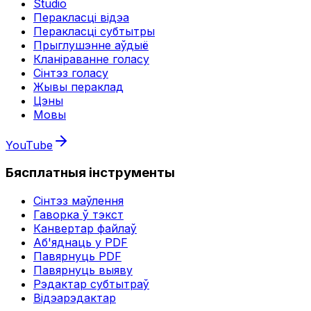
Studio
Перакласці відэа
Перакласці субтытры
Прыглушэнне аўдыё
Кланіраванне голасу
Сінтэз голасу
Жывы пераклад
Цэны
Мовы
YouTube
Бясплатныя інструменты
Сінтэз маўлення
Гаворка ў тэкст
Канвертар файлаў
Аб'яднаць у PDF
Павярнуць PDF
Павярнуць выяву
Рэдактар субтытраў
Відэарэдактар