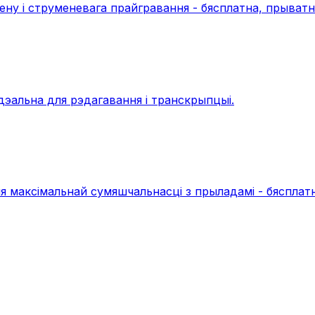
ну і струменевага прайгравання - бясплатна, прыватн
ідэальна для рэдагавання і транскрыпцыі.
аксімальнай сумяшчальнасці з прыладамі - бясплатна