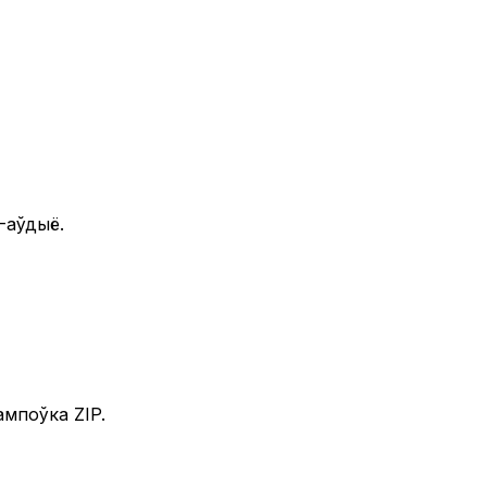
-аўдыё.
ампоўка ZIP.