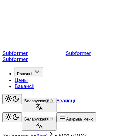
Subformer
Sub
former
Subformer
Рашэнні
Цэны
Вакансіі
Увайсці
Беларуская
🇧🇾
Беларуская
🇧🇾
Адкрыць меню