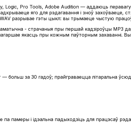
, Logic, Pro Tools, Adobe Audition — аддаюць перава
адкрываеце яго для рэдагавання і зноў захоўваеце, с
WAV разрывае гэты цыкл: вы трымаеце чыстую працоўн
матычна - страчаныя пры першай кадзіроўцы MP3 дадз
 пагаршае якасць пры кожным паўторным захаванні. Вы
 больш за 30 гадоў; прайграваецца літаральна ўсюды
кае па памеры і ідэальна падыходзіць для працэсаў рэ