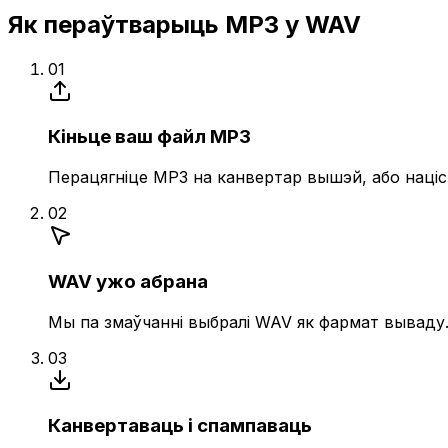
Як пераўтварыць MP3 у WAV
01
Кіньце ваш файл MP3
Перацягніце MP3 на канвертар вышэй, або націс
02
WAV ужо абрана
Мы па змаўчанні выбралі WAV як фармат вываду. 
03
Канвертаваць і спампаваць