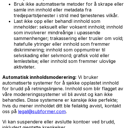
Bruk ikke automatiserte metoder for å skrape eller
samle inn innhold eller metadata fra
tredjepartstjenester i strid med tjenestenes vilkår.
Last ikke opp eller behandl innhold som
inneholder: seksuelt eller voksent innhold; innhold
som involverer mindreårige i upassende
sammenhenger; trakassering eller trusler om vold;
hatefulle ytringer eller innhold som fremmer
diskriminering; innhold som oppmuntrer til
selvskading eller selvmord; grafisk vold eller
lemlestelse; eller innhold som fremmer ulovlige
aktiviteter.
Automatisk innholdsmoderering:
Vi bruker
automatiserte systemer for å sjekke opplastet innhold
for brudd på retningslinjene. Innhold som blir flagget av
våre modereringssystemer vil bli avvist og kan ikke
behandles. Disse systemene er kanskje ikke perfekte;
hvis du mener innholdet ditt ble feilaktig avvist, kontakt
oss på
legal@subformer.com
.
Vi kan suspendere eller avslutte kontoer ved brudd,
inkludert gjentatte krenkelser.