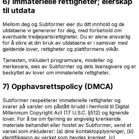
6) Immaterielle rettigheter; eierskap
til utdata
Mellom deg og Subformer eier du ditt innhold og de
utdataene vi genererer for deg, med forbehold om
eventuelle tredjepartsrettigheter. Du er alene ansvarlig
for å sikre at din bruk av utdataene er i samsvar med
gjeldende lover, rettigheter og plattformens vilkår.
Tjenesten, inkludert programvare, modeller og
merkevare, eies av Subformer og dets lisensgivere og er
beskyttet av lover om immaterielle rettigheter.
7) Opphavsrettspolicy (DMCA)
Subformer respekterer immaterielle rettigheter og
svarer på varsler om påstått brudd i henhold til Digital
Millennium Copyright Act (17 U.S.C. §512) og lignende
lover. For å be om fjerning av angivelig krenkende
materiale behandlet eller hostet av Subformer, send et
varsel som inkluderer: (a) dine kontaktopplysninger, (b)
identifikasjon av verket som hevdes krenket, (c)