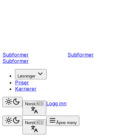
Subformer
Sub
former
Subformer
Løsninger
Priser
Karrierer
Logg inn
Norsk
🇳🇴
Norsk
🇳🇴
Åpne meny