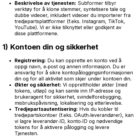
Beskrivelse av tjenesten:
Subformer tilbyr
verktøy for å klone stemmer, syntetisere tale og
dubbe videoer, inkludert videoer du importerer fra
tredjepartsplattformer (f.eks. Instagram, TikTok,
YouTube). Vi er ikke tilknyttet eller godkjent av
disse plattformene.
1) Kontoen din og sikkerhet
Registrering:
Du kan opprette en konto ved å
oppgi navn, e‑post og annen informasjon. Du er
ansvarlig for å sikre kontopåloggingsinformasjonen
din og for all aktivitet som skjer under kontoen din.
Økter og sikkerhet:
Vi opprettholder økter (med
tokens, utløp) og kan samle inn IP‑adresse og
brukeragent for sikkerhet, svindelforebygging,
misbrukspåvisning, lokalisering og etterlevelse.
Tredjepartsautentisering:
Hvis du kobler til
tredjepartskontoer (f.eks. OAuth‑leverandører), kan
vi lagre leverandør‑ID, konto‑ID og nødvendige
tokens for å aktivere pålogging og levere
Tjenesten.