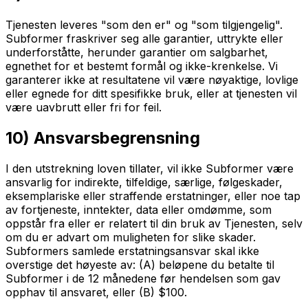
Tjenesten leveres "som den er" og "som tilgjengelig".
Subformer fraskriver seg alle garantier, uttrykte eller
underforståtte, herunder garantier om salgbarhet,
egnethet for et bestemt formål og ikke-krenkelse. Vi
garanterer ikke at resultatene vil være nøyaktige, lovlige
eller egnede for ditt spesifikke bruk, eller at tjenesten vil
være uavbrutt eller fri for feil.
10) Ansvarsbegrensning
I den utstrekning loven tillater, vil ikke Subformer være
ansvarlig for indirekte, tilfeldige, særlige, følgeskader,
eksemplariske eller straffende erstatninger, eller noe tap
av fortjeneste, inntekter, data eller omdømme, som
oppstår fra eller er relatert til din bruk av Tjenesten, selv
om du er advart om muligheten for slike skader.
Subformers samlede erstatningsansvar skal ikke
overstige det høyeste av: (A) beløpene du betalte til
Subformer i de 12 månedene før hendelsen som gav
opphav til ansvaret, eller (B) $100.