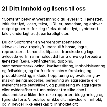
2) Ditt innhold og lisens til oss
"Content" betyr ethvert innhold du leverer til Tjenesten,
inkludert lyd, video, tekst, URL-er, metadata, og enhver
output generert for deg (f.eks. dubbet lyd, syntetisert
tale), underlagt tredjepartsrettigheter.
Du gir Subformer en verdensomspennende,
ikke‑eksklusiv, royaltyfri lisens til å hoste, lagre,
reprodusere, behandle, tilpasse, transkode og lage
avledede verk fra innholdet ditt for å drive og forbedre
tjenesten (f.eks. køhåndtering, dubbing,
stemmesyntese/kloning, kvalitetssikring, innholdslevering
og feilsøking), og for å utføre intern forskning og
produktutvikling, inkludert opplæring og evaluering av
maskinlæringsmodeller, beregning av aggregerte eller
avidentifiserte statistikker, og publisering av aggregerte
eller avidentifiserte funn avledet fra slike data i
akademiske artikler, tekniske rapporter, blogginnlegg og
lignende fora. Vi publiserer ikke ditt individuelle innhold,
og vi hevder ikke eierskap til innholdet ditt.