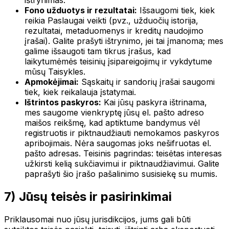
Fono užduotys ir rezultatai:
Išsaugomi tiek, kiek
reikia Paslaugai veikti (pvz., užduočių istorija,
rezultatai, metaduomenys ir kreditų naudojimo
įrašai). Galite prašyti ištrynimo, jei tai įmanoma; mes
galime išsaugoti tam tikrus įrašus, kad
laikytumėmės teisinių įsipareigojimų ir vykdytume
mūsų Taisykles.
Apmokėjimai:
Sąskaitų ir sandorių įrašai saugomi
tiek, kiek reikalauja įstatymai.
Ištrintos paskyros:
Kai jūsų paskyra ištrinama,
mes saugome vienkryptę jūsų el. pašto adreso
maišos reikšmę, kad aptiktume bandymus vėl
registruotis ir piktnaudžiauti nemokamos paskyros
apribojimais. Nėra saugomas joks nešifruotas el.
pašto adresas. Teisinis pagrindas: teisėtas interesas
užkirsti kelią sukčiavimui ir piktnaudžiavimui. Galite
paprašyti šio įrašo pašalinimo susisiekę su mumis.
7) Jūsų teisės ir pasirinkimai
Priklausomai nuo jūsų jurisdikcijos, jums gali būti