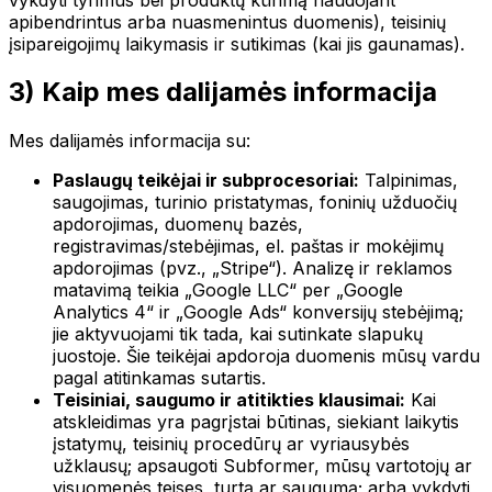
apibendrintus arba nuasmenintus duomenis), teisinių
įsipareigojimų laikymasis ir sutikimas (kai jis gaunamas).
3) Kaip mes dalijamės informacija
Mes dalijamės informacija su:
Paslaugų teikėjai ir subprocesoriai:
Talpinimas,
saugojimas, turinio pristatymas, foninių užduočių
apdorojimas, duomenų bazės,
registravimas/stebėjimas, el. paštas ir mokėjimų
apdorojimas (pvz., „Stripe“). Analizę ir reklamos
matavimą teikia „Google LLC“ per „Google
Analytics 4“ ir „Google Ads“ konversijų stebėjimą;
jie aktyvuojami tik tada, kai sutinkate slapukų
juostoje. Šie teikėjai apdoroja duomenis mūsų vardu
pagal atitinkamas sutartis.
Teisiniai, saugumo ir atitikties klausimai:
Kai
atskleidimas yra pagrįstai būtinas, siekiant laikytis
įstatymų, teisinių procedūrų ar vyriausybės
užklausų; apsaugoti Subformer, mūsų vartotojų ar
visuomenės teises, turtą ar saugumą; arba vykdyti