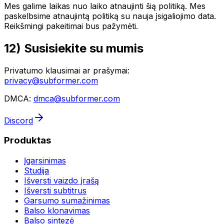
Mes galime laikas nuo laiko atnaujinti šią politiką. Mes
paskelbsime atnaujintą politiką su nauja įsigaliojimo data.
Reikšmingi pakeitimai bus pažymėti.
12) Susisiekite su mumis
Privatumo klausimai ar prašymai:
privacy@subformer.com
DMCA:
dmca@subformer.com
Discord
Produktas
Įgarsinimas
Studija
Išversti vaizdo įrašą
Išversti subtitrus
Garsumo sumažinimas
Balso klonavimas
Balso sintezė