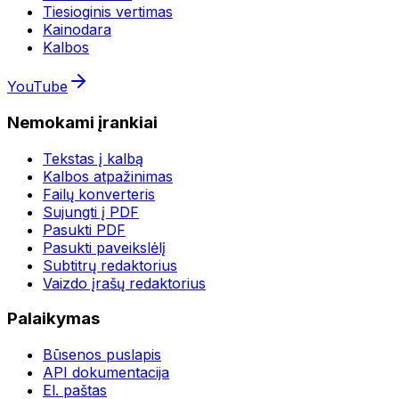
Tiesioginis vertimas
Kainodara
Kalbos
YouTube
Nemokami įrankiai
Tekstas į kalbą
Kalbos atpažinimas
Failų konverteris
Sujungti į PDF
Pasukti PDF
Pasukti paveikslėlį
Subtitrų redaktorius
Vaizdo įrašų redaktorius
Palaikymas
Būsenos puslapis
API dokumentacija
El. paštas