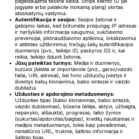
pageidaujama tikslinė kalba. Stripe kliento ID (jei
įsigyjate arba palaikote mokamą planą) skirtas
atsiskaitymų valdymui.
Autentifikacija ir sesijos:
Sesijos žetonai ir
galiojimo laikas, kad būtumėte prisijungę; IP adresas
ir naršyklės informacija saugumui, sukčiavimo
prevencijai, piktnaudžiavimo aptikimui, lokalizavimui
ir atitikties užtikrinimui; trečiųjų šalių autentifikacijos
duomenys (pvz., teikėjo ID, paskyros ID) ir, kai
reikia, teikėjo išduoti žetonai.
Jūsų pateiktas turinys:
Medija ir duomenys,
kuriuos įkėlėte ar importavote (pvz., garso/vaizdo
failai, URL adresai), bei fono užduočių įvestys ir
išvestys balsų klonavimui, balso sintezei ir vaizdo
dubliažui.
Užduoties ir apdorojimo metaduomenys:
Užduoties tipas (balso klonavimas, balso sintezė,
vaizdo dublavimas), būsena (eilėje, aktyvi, užbaigta,
nepavyko, atšaukta), progresas, laiko žymos
(sukurtas/apdorotas/baigtas), kreditų naudojimas ir
medijos metaduomenys, tokie kaip pavadinimas,
miniatiūros URL, trukmė, šaltinio informacija ir
šaltinio tipas.