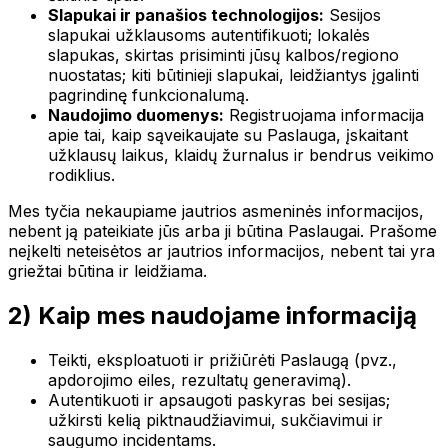
Slapukai ir panašios technologijos:
Sesijos
slapukai užklausoms autentifikuoti; lokalės
slapukas, skirtas prisiminti jūsų kalbos/regiono
nuostatas; kiti būtinieji slapukai, leidžiantys įgalinti
pagrindinę funkcionalumą.
Naudojimo duomenys:
Registruojama informacija
apie tai, kaip sąveikaujate su Paslauga, įskaitant
užklausų laikus, klaidų žurnalus ir bendrus veikimo
rodiklius.
Mes tyčia nekaupiame jautrios asmeninės informacijos,
nebent ją pateikiate jūs arba ji būtina Paslaugai. Prašome
neįkelti neteisėtos ar jautrios informacijos, nebent tai yra
griežtai būtina ir leidžiama.
2) Kaip mes naudojame informaciją
Teikti, eksploatuoti ir prižiūrėti Paslaugą (pvz.,
apdorojimo eiles, rezultatų generavimą).
Autentikuoti ir apsaugoti paskyras bei sesijas;
užkirsti kelią piktnaudžiavimui, sukčiavimui ir
saugumo incidentams.