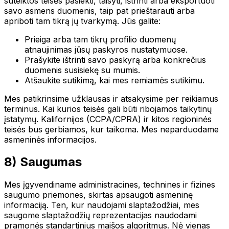
suteiktos teisės pasiekti, taisyti, ištrinti arba eksportuoti
savo asmens duomenis, taip pat prieštarauti arba
apriboti tam tikrą jų tvarkymą. Jūs galite:
Prieiga arba tam tikrų profilio duomenų
atnaujinimas jūsų paskyros nustatymuose.
Prašykite ištrinti savo paskyrą arba konkrečius
duomenis susisiekę su mumis.
Atšaukite sutikimą, kai mes remiamės sutikimu.
Mes patikrinsime užklausas ir atsakysime per reikiamus
terminus. Kai kurios teisės gali būti ribojamos taikytinų
įstatymų. Kalifornijos (CCPA/CPRA) ir kitos regioninės
teisės bus gerbiamos, kur taikoma. Mes neparduodame
asmeninės informacijos.
8) Saugumas
Mes įgyvendiname administracines, technines ir fizines
saugumo priemones, skirtas apsaugoti asmeninę
informaciją. Ten, kur naudojami slaptažodžiai, mes
saugome slaptažodžių reprezentacijas naudodami
pramonės standartinius maišos algoritmus. Nė vienas