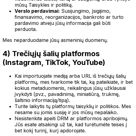
mūsų Taisykles ir politiką.
Verslo perdavimai:
Susijungimo, įsigijimo,
finansavimo, reorganizacijos, bankroto ar turto
pardavimo atveju jūsų informacija gali būti
perduota.
Mes neparduodame jūsų asmeninių duomenų.
4) Trečiųjų šalių platformos
(Instagram, TikTok, YouTube)
Kai importuojate mediją arba URL iš trečiųjų šalių
platformų, mes tvarkome tik tai, ką pateikiate, ir bet
kokius metaduomenis, reikalingus jūsų užklausai
įvykdyti (pvz., pavadinimą, miniatiūrą, trukmę,
šaltinio informaciją/tipą).
Turite laikytis tų platformų taisyklių ir politikos. Mes
nesame su jomis susiję ir jos mūsų nepalaiko.
Nesistenkite apeiti DRM ar platformos apribojimų.
Jūs esate atsakingi už tai, kad turėtumėte teises į
bet kokį turinį, kurį apdorojate.