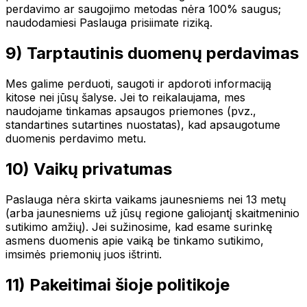
perdavimo ar saugojimo metodas nėra 100% saugus;
naudodamiesi Paslauga prisiimate riziką.
9) Tarptautinis duomenų perdavimas
Mes galime perduoti, saugoti ir apdoroti informaciją
kitose nei jūsų šalyse. Jei to reikalaujama, mes
naudojame tinkamas apsaugos priemones (pvz.,
standartines sutartines nuostatas), kad apsaugotume
duomenis perdavimo metu.
10) Vaikų privatumas
Paslauga nėra skirta vaikams jaunesniems nei 13 metų
(arba jaunesniems už jūsų regione galiojantį skaitmeninio
sutikimo amžių). Jei sužinosime, kad esame surinkę
asmens duomenis apie vaiką be tinkamo sutikimo,
imsimės priemonių juos ištrinti.
11) Pakeitimai šioje politikoje