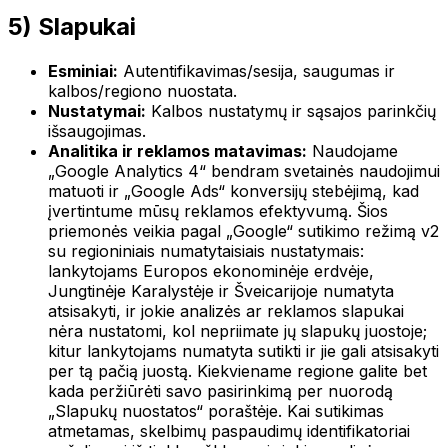
5) Slapukai
Esminiai:
Autentifikavimas/sesija, saugumas ir
kalbos/regiono nuostata.
Nustatymai:
Kalbos nustatymų ir sąsajos parinkčių
išsaugojimas.
Analitika ir reklamos matavimas:
Naudojame
„Google Analytics 4“ bendram svetainės naudojimui
matuoti ir „Google Ads“ konversijų stebėjimą, kad
įvertintume mūsų reklamos efektyvumą. Šios
priemonės veikia pagal „Google“ sutikimo režimą v2
su regioniniais numatytaisiais nustatymais:
lankytojams Europos ekonominėje erdvėje,
Jungtinėje Karalystėje ir Šveicarijoje numatyta
atsisakyti, ir jokie analizės ar reklamos slapukai
nėra nustatomi, kol nepriimate jų slapukų juostoje;
kitur lankytojams numatyta sutikti ir jie gali atsisakyti
per tą pačią juostą. Kiekviename regione galite bet
kada peržiūrėti savo pasirinkimą per nuorodą
„Slapukų nuostatos“ poraštėje. Kai sutikimas
atmetamas, skelbimų paspaudimų identifikatoriai