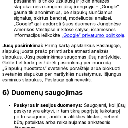
pašalinami iš tinklo užklausų ir jokie analizės
slapukai nėra saugomi jūsų įrenginyje – „Google“
gauna tik anoniminius, be slapukų siunčiamus
signalus, skirtus bendrai, modeliuotai analizei.
„Google“ gali apdoroti šiuos duomenis Jungtinėse
Amerikos Valstijose ir kitose šalyse; išsamesnės
informacijos ieškokite
„Google“ privatumo politikoje
.
Jūsų pasirinkimai:
Pirmą kartą apsilankius Paslaugoje,
slapukų juosta prašo priimti arba atmesti analizės
slapukus. Jūsų pasirinkimas saugomas jūsų naršyklėje.
Galite bet kada peržiūrėti pasirinkimą per nuorodą
„Slapukų nuostatos“ svetainės poraštėje arba blokuoti
svetainės slapukus per naršyklės nustatymus. Išjungus
esminius slapukus, Paslauga gali neveikti.
6) Duomenų saugojimas
Paskyros ir sesijos duomenys:
Saugojami, kol jūsų
paskyra yra aktyvi, ir tam tikrą pagrįstą laikotarpį
po to saugumo, audito ir atitikties tikslais, nebent
būtų pateiktas arba reikalaujamas ankstesnis
ištrynimas.