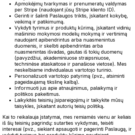
Apmokėjimų tvarkymas ir prenumeratų valdymas
per Stripe (naudojant jūsų Stripe kliento ID).
Gerinti ir šalinti Paslaugos triktis, įskaitant kokybę,
veikimą ir patikimumą.
Vykdyti tyrimus ir produktų kūrimą, įskaitant vidinių
mašininio mokymosi modelių mokymą ir vertinimą
naudojant apibendrintus arba nuasmenintus
duomenis, ir skelbti apibendrintas arba
nuasmenintas išvadas, gautas iš tokių duomenų
(pavyzdžiui, akademiniuose straipsniuose,
techninėse ataskaitose ir panašiose vietose). Mes
neskelbiame individualaus vartotojo turinio.
Personalizuoti vartotojo patyrimą (pvz., atsiminti
pageidaujamą tikslinę kalbą).
Informuoti jus apie atnaujinimus, palaikymą ir
politikos pakeitimus.
Laikykitės teisinių įsipareigojimų ir taikykite mūsų
taisykles, įskaitant autorių teisių politiką.
Kai to reikalauja įstatymai, mes remiamės vienu ar keliais
iš šių teisinių pagrindų: sutarties vykdymas, teisėti
interesai (pvz., siekiant apsaugoti ir pagerinti Paslaugą, ir
vykdyti tyrimus bei produktų kūrimą naudojant