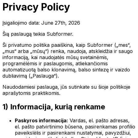
Privacy Policy
Įsigaliojimo data:
June 27th, 2026
Šią paslaugą teikia Subformer.
Ši privatumo politika paaiškina, kaip Subformer („mes“,
„mus“ arba „mūsų“) renka, naudoja, atskleidžia ir saugo
informaciją, kai naudojatės mūsų svetainėmis,
programėlėmis ir paslaugomis, atliekančiomis
automatizuotą balso klonavimą, balso sintezę ir vaizdo
dubliavimą („Paslauga“).
Naudodamiesi paslauga, jūs sutinkate su šioje politikoje
aprašytomis praktikomis.
1) Informacija, kurią renkame
Paskyros informacija:
Vardas, el. pašto adresas,
el. pašto patvirtinimo būsena, pasirenkamas profilio
paveikslėlis ir pasirenkami nustatymai, pavyzdžiui,