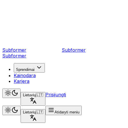
Subformer
Sub
former
Subformer
Sprendimai
Kainodara
Karjera
Prisijungti
Lietuvių
🇱🇹
Lietuvių
🇱🇹
Atidaryti meniu