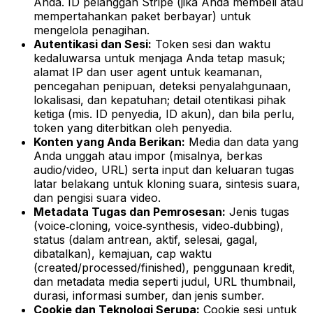
Anda. ID pelanggan Stripe (jika Anda membeli atau
mempertahankan paket berbayar) untuk
mengelola penagihan.
Autentikasi dan Sesi:
Token sesi dan waktu
kedaluwarsa untuk menjaga Anda tetap masuk;
alamat IP dan user agent untuk keamanan,
pencegahan penipuan, deteksi penyalahgunaan,
lokalisasi, dan kepatuhan; detail otentikasi pihak
ketiga (mis. ID penyedia, ID akun), dan bila perlu,
token yang diterbitkan oleh penyedia.
Konten yang Anda Berikan:
Media dan data yang
Anda unggah atau impor (misalnya, berkas
audio/video, URL) serta input dan keluaran tugas
latar belakang untuk kloning suara, sintesis suara,
dan pengisi suara video.
Metadata Tugas dan Pemrosesan:
Jenis tugas
(voice‑cloning, voice‑synthesis, video‑dubbing),
status (dalam antrean, aktif, selesai, gagal,
dibatalkan), kemajuan, cap waktu
(created/processed/finished), penggunaan kredit,
dan metadata media seperti judul, URL thumbnail,
durasi, informasi sumber, dan jenis sumber.
Cookie dan Teknologi Serupa:
Cookie sesi untuk