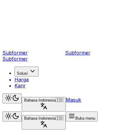
Subformer
Sub
former
Subformer
Solusi
Harga
Karir
Masuk
Bahasa Indonesia
🇮🇩
Bahasa Indonesia
🇮🇩
Buka menu