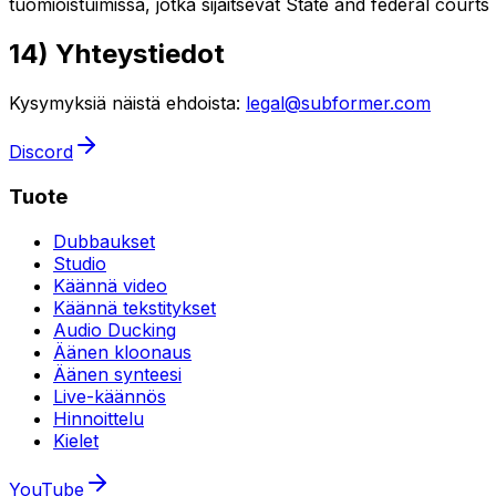
tuomioistuimissa, jotka sijaitsevat State and federal courts 
14) Yhteystiedot
Kysymyksiä näistä ehdoista:
legal@subformer.com
Discord
Tuote
Dubbaukset
Studio
Käännä video
Käännä tekstitykset
Audio Ducking
Äänen kloonaus
Äänen synteesi
Live-käännös
Hinnoittelu
Kielet
YouTube