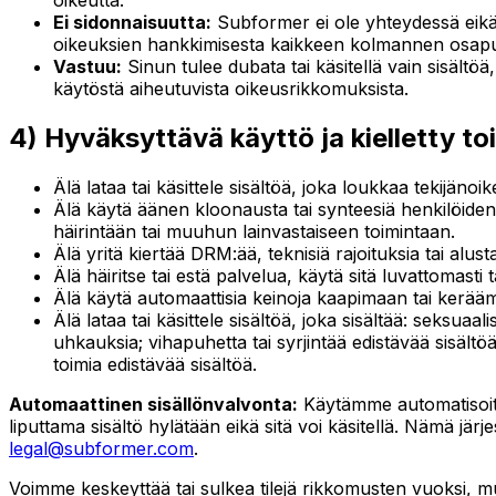
oikeutta.
Ei sidonnaisuutta:
Subformer ei ole yhteydessä eikä 
oikeuksien hankkimisesta kaikkeen kolmannen osapuole
Vastuu:
Sinun tulee dubata tai käsitellä vain sisältö
käytöstä aiheutuvista oikeusrikkomuksista.
4) Hyväksyttävä käyttö ja kielletty to
Älä lataa tai käsittele sisältöä, joka loukkaa tekijäno
Älä käytä äänen kloonausta tai synteesiä henkilöide
häirintään tai muuhun lainvastaiseen toimintaan.
Älä yritä kiertää DRM:ää, teknisiä rajoituksia tai alust
Älä häiritse tai estä palvelua, käytä sitä luvattomasti t
Älä käytä automaattisia keinoja kaapimaan tai kerääm
Älä lataa tai käsittele sisältöä, joka sisältää: seksuaali
uhkauksia; vihapuhetta tai syrjintää edistävää sisältöä
toimia edistävää sisältöä.
Automaattinen sisällönvalvonta:
Käytämme automatisoituj
liputtama sisältö hylätään eikä sitä voi käsitellä. Nämä järje
legal@subformer.com
.
Voimme keskeyttää tai sulkea tilejä rikkomusten vuoksi, m