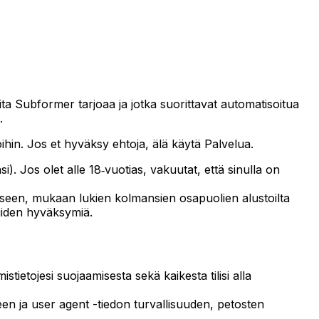
ita Subformer tarjoaa ja jotka suorittavat automatisoitua
.
ihin. Jos et hyväksy ehtoja, älä käytä Palvelua.
). Jos olet alle 18‑vuotias, vakuutat, että sinulla on
seen, mukaan lukien kolmansien osapuolien alustoilta
iiden hyväksymiä.
stietojesi suojaamisesta sekä kaikesta tilisi alla
n ja user agent -tiedon turvallisuuden, petosten