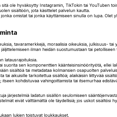
sitä ole hyväksytty Instagramin, TikTokin tai YouTuben toi
n sisältöön, jota käsittelet palvelun kautta.
ä, jonka omistat tai jonka käyttämiseen sinulla on lupa. Ole
iminta
ikeuksia, tavaramerkkejä, moraalisia oikeuksia, julkisuus- tai
n jäljittelemiseen ilman heidän suostumustaan tai petollise
an latausrajoituksia.
ai suorita sen komponenttien käänteisinsinöörityötä, ellei laki 
ään sisältöä tai metadataa kolmansien osapuolten palveluist
sta tai aikuisille tarkoitettua sisältöä; alaikäisiin liittyvää si
; itseen kohdistuvaa vahingoittamista tai itsemurhaa edistävää 
a järjestelmiä ladatun sisällön seulomiseen sääntöjenvast
stelmät eivät välttämättä ole täydellisiä; jos uskot sisältösi h
ukaan lukien toistuvat loukkaukset.