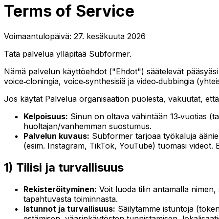
Terms of Service
Voimaantulopäivä:
27. kesäkuuta 2026
Tätä palvelua ylläpitää Subformer.
Nämä palvelun käyttöehdot ("Ehdot") säätelevät pääsyäsi ja 
voice‑cloningia, voice‑synthesisiä ja video‑dubbingia (yht
Jos käytät Palvelua organisaation puolesta, vakuutat, että 
Kelpoisuus:
Sinun on oltava vähintään 13‑vuotias (tai 
huoltajan/vanhemman suostumus.
Palvelun kuvaus:
Subformer tarjoaa työkaluja äänie
(esim. Instagram, TikTok, YouTube) tuomasi videot.
1) Tilisi ja turvallisuus
Rekisteröityminen:
Voit luoda tilin antamalla nimen, 
tapahtuvasta toiminnasta.
Istunnot ja turvallisuus:
Säilytämme istuntoja (token
estämisen, väärinkäytösten tunnistamisen, lokalisaat