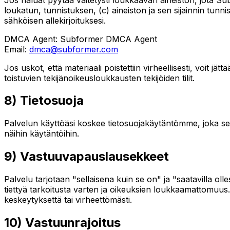
loukatun, tunnistuksen, (c) aineiston ja sen sijainnin tunn
sähköisen allekirjoituksesi.
DMCA Agent:
Subformer DMCA Agent
Email:
dmca@subformer.com
Jos uskot, että materiaali poistettiin virheellisesti, voit 
toistuvien tekijänoikeusloukkausten tekijöiden tilit.
8) Tietosuoja
Palvelun käyttöäsi koskee tietosuojakäytäntömme, joka se
näihin käytäntöihin.
9) Vastuuvapauslausekkeet
Palvelu tarjotaan "sellaisena kuin se on" ja "saatavilla oll
tiettyä tarkoitusta varten ja oikeuksien loukkaamattomuus. E
keskeytyksettä tai virheettömästi.
10) Vastuunrajoitus