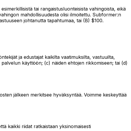
imerkillisistä tai rangaistusluonteisista vahingoista, eikä
 vahingon mahdollisuudesta olisi ilmoitettu. Subformer:n
astuuseen johtanutta tapahtumaa, tai (B) $100.
kijät ja edustajat kaikilta vaatimuksilta, vastuuilta,
(b) palvelun käyttöön; (c) näiden ehtojen rikkomiseen; tai (d)
utosten jälkeen merkitsee hyväksyntää. Voimme keskeyttää
ä kaikki riidat ratkaistaan yksinomaisesti