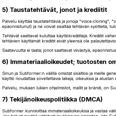
5) Taustatehtävät, jonot ja krediitit
Palvelu käyttää taustatehtäviä ja jonoja "voice‑cloning", "v
epäonnistunut) ja ne voivat sisältää tehtävän syötteitä, tul
Tehtävät saattavat kuluttaa käyttökrediittejä. Krediitit väh
tehtävien käyttämät krediitit eivät yleensä ole palautettavis
Saatavuutta ei taata; jonot saattavat viivästyä, epäonnistu
6) Immateriaalioikeudet; tuotosten o
Sinun ja Subformer:n välillä omistat sisältösi ja meille 
käyttö noudattaa sovellettavia lakeja, oikeuksia ja alustan 
Palvelu, mukaan lukien ohjelmistot, mallit ja brändi, on Su
7) Tekijänoikeuspolitiikka (DMCA)
Subformer kunnioittaa immateriaalioikeuksia ja vastaa väite
Jos haluat pyytää väitetysti loukkaavan aineiston, jota Subf