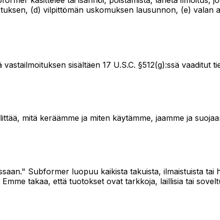
istuksen, (d) vilpittömän uskomuksen lausunnon, (e) valan ala
jättää vastailmoituksen sisältäen 17 U.S.C. §512(g):ssä vaadit
littää, mitä keräämme ja miten käytämme, jaamme ja suojaa
essaan." Subformer luopuu kaikista takuista, ilmaistuista tai
mme takaa, että tuotokset ovat tarkkoja, laillisia tai soveltu