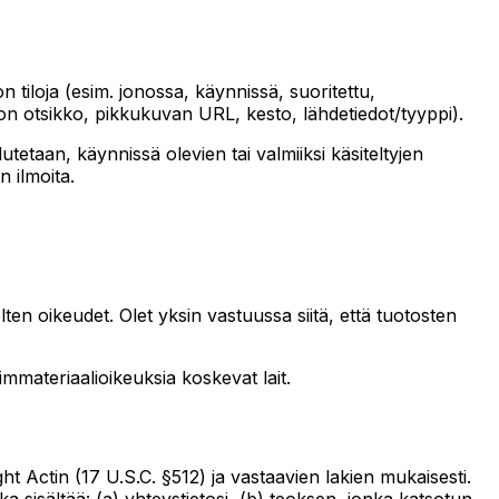
n tiloja (esim. jonossa, käynnissä, suoritettu,
ideon otsikko, pikkukuvan URL, kesto, lähdetiedot/tyyppi).
utetaan, käynnissä olevien tai valmiiksi käsiteltyjen
n ilmoita.
en oikeudet. Olet yksin vastuussa siitä, että tuotosten
immateriaalioikeuksia koskevat lait.
ht Actin (17 U.S.C. §512) ja vastaavien lakien mukaisesti.
ka sisältää: (a) yhteystietosi, (b) teoksen, jonka katsotun