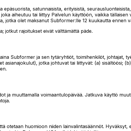
suorista, satunnaisista, erityisistä, seurausluonteisista, es
joka aiheutuu tai liittyy Palvelun käyttöön, vaikka tällaisen
a, jotka olet maksanut Subformer:lle 12 kuukautta ennen v
uja; jotkut rajoitukset eivät välttämättä päde.
Subformer ja sen tytäryhtiöt, toimihenkilöt, johtajat, työnte
t asianajokulut), jotka johtuvat tai liittyvät: (a) sisältöösi; 
en.
ehdot ja muuttamalla voimaantulopäivää. Jatkuva käyttö mu
toja.
tä otetaan huomioon niiden lainvalintasäännöt. Hyväksyt, ett