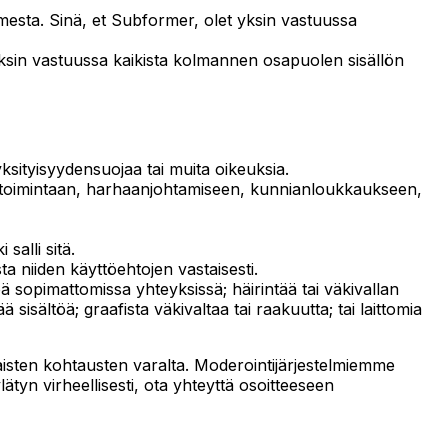
mesta. Sinä, et Subformer, olet yksin vastuussa
t yksin vastuussa kaikista kolmannen osapuolen sisällön
 yksityisyydensuojaa tai muita oikeuksia.
en toimintaan, harhaanjohtamiseen, kunnianloukkaukseen,
salli sitä.
a niiden käyttöehtojen vastaisesti.
sältöä sopimattomissa yhteyksissä; häirintää tai väkivallan
sisältöä; graafista väkivaltaa tai raakuutta; tai laittomia
aisten kohtausten varalta. Moderointijärjestelmiemme
ylätyn virheellisesti, ota yhteyttä osoitteeseen