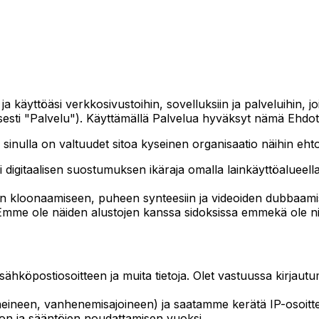
käyttöäsi verkkosivustoihin, sovelluksiin ja palveluihin, jo
eisesti "Palvelu"). Käyttämällä Palvelua hyväksyt nämä Ehdot
sinulla on valtuudet sitoa kyseinen organisaatio näihin ehto
digitaalisen suostumuksen ikäraja omalla lainkäyttöalueellasi
n kloonaamiseen, puheen synteesiin ja videoiden dubbaami
 Emme ole näiden alustojen kanssa sidoksissa emmekä ole n
sähköpostiosoitteen ja muita tietoja. Olet vastuussa kirjautumi
eineen, vanhenemisajoineen) ja saatamme kerätä IP-osoittee
ion ja sääntöjen noudattamisen vuoksi.