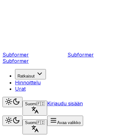
Subformer
Sub
former
Subformer
Ratkaisut
Hinnoittelu
Urat
Kirjaudu sisään
Suomi
🇫🇮
Suomi
🇫🇮
Avaa valikko