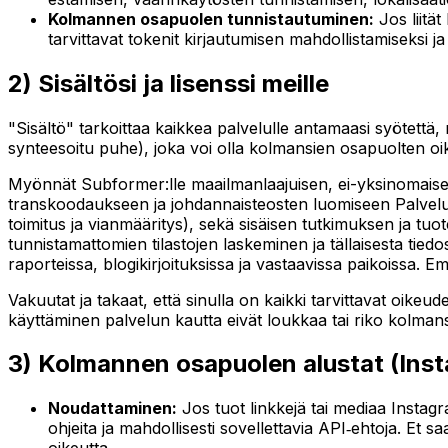
Kolmannen osapuolen tunnistautuminen:
Jos liitä
tarvittavat tokenit kirjautumisen mahdollistamiseksi ja
2) Sisältösi ja lisenssi meille
"Sisältö" tarkoittaa kaikkea palvelulle antamaasi syötettä, 
synteesoitu puhe), joka voi olla kolmansien osapuolten oi
Myönnät Subformer:lle maailmanlaajuisen, ei-yksinomaisen, 
transkoodaukseen ja johdannaisteosten luomiseen Palvelun 
toimitus ja vianmääritys), sekä sisäisen tutkimuksen ja tu
tunnistamattomien tilastojen laskeminen ja tällaisesta tied
raporteissa, blogikirjoituksissa ja vastaavissa paikoissa. E
Vakuutat ja takaat, että sinulla on kaikki tarvittavat oikeud
käyttäminen palvelun kautta eivät loukkaa tai riko kolmansi
3) Kolmannen osapuolen alustat (Inst
Noudattaminen:
Jos tuot linkkejä tai mediaa Instag
ohjeita ja mahdollisesti sovellettavia API‑ehtoja. Et s