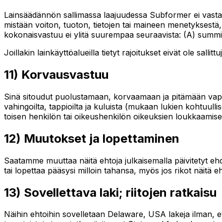
Lainsäädännön sallimassa laajuudessa Subformer ei vastaa epä
mistään voiton, tuoton, tietojen tai maineen menetyksestä, 
kokonaisvastuu ei ylitä suurempaa seuraavista: (A) summi
Joillakin lainkäyttöalueilla tietyt rajoitukset eivät ole sallitt
11) Korvausvastuu
Sinä sitoudut puolustamaan, korvaamaan ja pitämään vapaina 
vahingoilta, tappioilta ja kuluista (mukaan lukien kohtuullise
toisen henkilön tai oikeushenkilön oikeuksien loukkaamise
12) Muutokset ja lopettaminen
Saatamme muuttaa näitä ehtoja julkaisemalla päivitetyt 
tai lopettaa pääsysi milloin tahansa, myös jos rikot näitä eh
13) Sovellettava laki; riitojen ratkaisu
Näihin ehtoihin sovelletaan Delaware, USA lakeja ilman, et