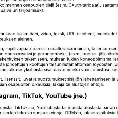
t kolmannen osapuolen tilejä (esim. OAuth‑tarjoajat), saatam
 palvelun tarjoamiseksi.
mukaan lukien ääni, video, teksti, URL-osoitteet, metatiedot j
keuksien alainen.
rojaltivapaan lisenssin sisältösi isännöintiin, tallentamise
operoimiseksi ja parantamiseksi (esim. jonotus, jälkiäänit
otekehityksen tekemiseen, mukaan lukien koneoppimismallien 
osta johdettujen koottujen tai tunnistamattomien löydösten ju
mme julkaise yksittäistä sisältöäsi emmekä vaadi omistusoikeut
et, lisenssit, luvat ja suostumukset sisällön lähettämiseen ja 
en osapuolten oikeuksia, lakeja tai alustojen ehtoja.
agram, TikTok, YouTube jne.)
ramista, TikTokista, YouTubesta tai muusta alustasta, sinun
aa kiertää teknisiä suojauskeinoja, DRM:ää, latausrajoituksia t