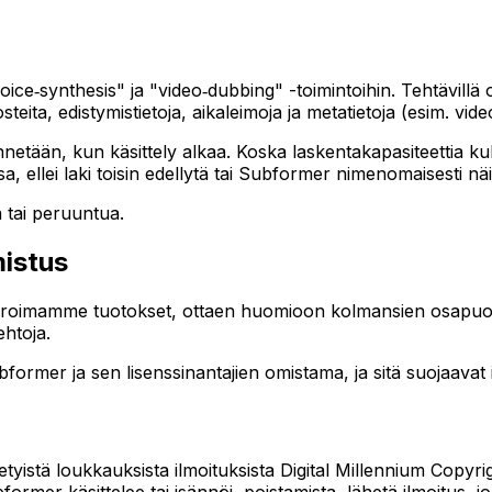
oice‑synthesis" ja "video‑dubbing" -toimintoihin. Tehtävillä o
osteita, edistymistietoja, aikaleimoja ja metatietoja (esim. v
ennetään, kun käsittely alkaa. Koska laskentakapasiteettia kul
sa, ellei laki toisin edellytä tai Subformer nimenomaisesti näi
a tai peruuntua.
mistus
generoimamme tuotokset, ottaen huomioon kolmansien osapuolt
ehtoja.
bformer ja sen lisenssinantajien omistama, ja sitä suojaavat 
tyistä loukkauksista ilmoituksista Digital Millennium Copyrig
ormer käsittelee tai isännöi, poistamista, lähetä ilmoitus, jo