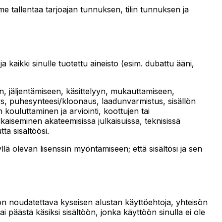
me tallentaa tarjoajan tunnuksen, tilin tunnuksen ja
a kaikki sinulle tuotettu aineisto (esim. dubattu ääni,
en, jäljentämiseen, käsittelyyn, mukauttamiseen,
ys, puhesynteesi/kloonaus, laadunvarmistus, sisällön
kouluttaminen ja arviointi, koottujen tai
lkaiseminen akateemisissa julkaisuissa, teknisissä
ta sisältöösi.
yllä olevan lisenssin myöntämiseen; että sisältösi ja sen
 on noudatettava kyseisen alustan käyttöehtoja, yhteisön
ai päästä käsiksi sisältöön, jonka käyttöön sinulla ei ole