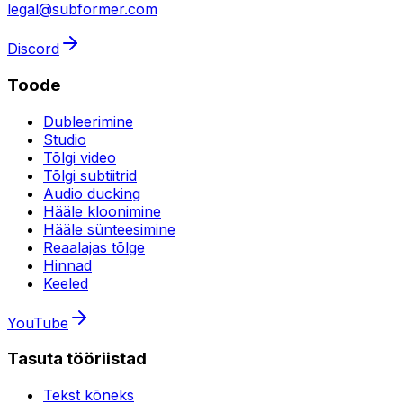
legal@subformer.com
Discord
Toode
Dubleerimine
Studio
Tõlgi video
Tõlgi subtiitrid
Audio ducking
Hääle kloonimine
Hääle sünteesimine
Reaalajas tõlge
Hinnad
Keeled
YouTube
Tasuta tööriistad
Tekst kõneks