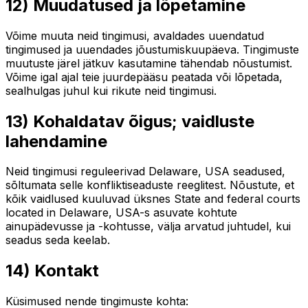
12) Muudatused ja lõpetamine
Võime muuta neid tingimusi, avaldades uuendatud
tingimused ja uuendades jõustumiskuupäeva. Tingimuste
muutuste järel jätkuv kasutamine tähendab nõustumist.
Võime igal ajal teie juurdepääsu peatada või lõpetada,
sealhulgas juhul kui rikute neid tingimusi.
13) Kohaldatav õigus; vaidluste
lahendamine
Neid tingimusi reguleerivad Delaware, USA seadused,
sõltumata selle konfliktiseaduste reeglitest. Nõustute, et
kõik vaidlused kuuluvad üksnes State and federal courts
located in Delaware, USA-s asuvate kohtute
ainupädevusse ja -kohtusse, välja arvatud juhtudel, kui
seadus seda keelab.
14) Kontakt
Küsimused nende tingimuste kohta: