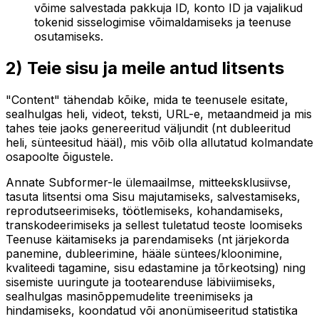
võime salvestada pakkuja ID, konto ID ja vajalikud
tokenid sisselogimise võimaldamiseks ja teenuse
osutamiseks.
2) Teie sisu ja meile antud litsents
"Content" tähendab kõike, mida te teenusele esitate,
sealhulgas heli, videot, teksti, URL-e, metaandmeid ja mis
tahes teie jaoks genereeritud väljundit (nt dubleeritud
heli, sünteesitud hääl), mis võib olla allutatud kolmandate
osapoolte õigustele.
Annate Subformer-le ülemaailmse, mitteeksklusiivse,
tasuta litsentsi oma Sisu majutamiseks, salvestamiseks,
reprodutseerimiseks, töötlemiseks, kohandamiseks,
transkodeerimiseks ja sellest tuletatud teoste loomiseks
Teenuse käitamiseks ja parendamiseks (nt järjekorda
panemine, dubleerimine, hääle süntees/kloonimine,
kvaliteedi tagamine, sisu edastamine ja tõrkeotsing) ning
sisemiste uuringute ja tootearenduse läbiviimiseks,
sealhulgas masinõppemudelite treenimiseks ja
hindamiseks, koondatud või anonümiseeritud statistika