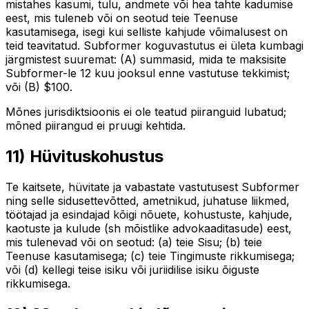
mistahes kasumi, tulu, andmete või hea tahte kadumise
eest, mis tuleneb või on seotud teie Teenuse
kasutamisega, isegi kui selliste kahjude võimalusest on
teid teavitatud. Subformer koguvastutus ei ületa kumbagi
järgmistest suuremat: (A) summasid, mida te maksisite
Subformer-le 12 kuu jooksul enne vastutuse tekkimist;
või (B) $100.
Mõnes jurisdiktsioonis ei ole teatud piiranguid lubatud;
mõned piirangud ei pruugi kehtida.
11) Hüvituskohustus
Te kaitsete, hüvitate ja vabastate vastutusest Subformer
ning selle sidusettevõtted, ametnikud, juhatuse liikmed,
töötajad ja esindajad kõigi nõuete, kohustuste, kahjude,
kaotuste ja kulude (sh mõistlike advokaaditasude) eest,
mis tulenevad või on seotud: (a) teie Sisu; (b) teie
Teenuse kasutamisega; (c) teie Tingimuste rikkumisega;
või (d) kellegi teise isiku või juriidilise isiku õiguste
rikkumisega.