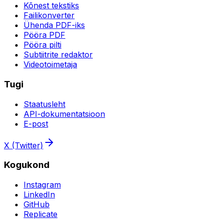
Kõnest tekstiks
Failikonverter
Ühenda PDF-iks
Pööra PDF
Pööra pilti
Subtiitrite redaktor
Videotoimetaja
Tugi
Staatusleht
API-dokumentatsioon
E-post
X (Twitter)
Kogukond
Instagram
LinkedIn
GitHub
Replicate