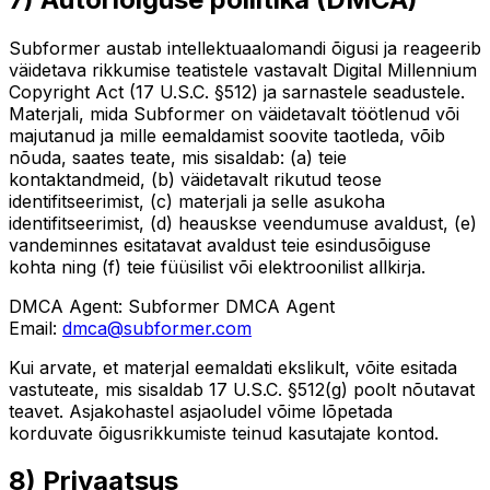
Subformer austab intellektuaalomandi õigusi ja reageerib
väidetava rikkumise teatistele vastavalt Digital Millennium
Copyright Act (17 U.S.C. §512) ja sarnastele seadustele.
Materjali, mida Subformer on väidetavalt töötlenud või
majutanud ja mille eemaldamist soovite taotleda, võib
nõuda, saates teate, mis sisaldab: (a) teie
kontaktandmeid, (b) väidetavalt rikutud teose
identifitseerimist, (c) materjali ja selle asukoha
identifitseerimist, (d) heauskse veendumuse avaldust, (e)
vandeminnes esitatavat avaldust teie esindusõiguse
kohta ning (f) teie füüsilist või elektroonilist allkirja.
DMCA Agent:
Subformer DMCA Agent
Email:
dmca@subformer.com
Kui arvate, et materjal eemaldati ekslikult, võite esitada
vastuteate, mis sisaldab 17 U.S.C. §512(g) poolt nõutavat
teavet. Asjakohastel asjaoludel võime lõpetada
korduvate õigusrikkumiste teinud kasutajate kontod.
8) Privaatsus