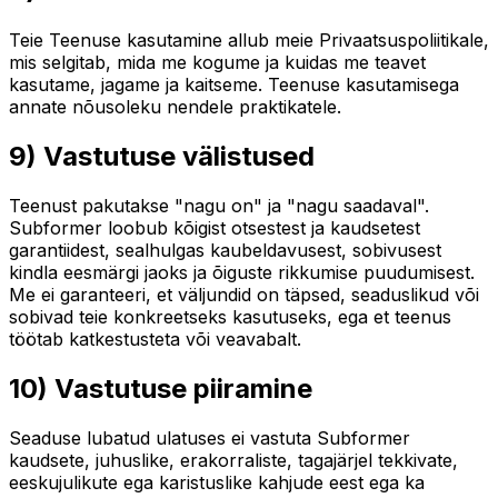
Teie Teenuse kasutamine allub meie Privaatsuspoliitikale,
mis selgitab, mida me kogume ja kuidas me teavet
kasutame, jagame ja kaitseme. Teenuse kasutamisega
annate nõusoleku nendele praktikatele.
9) Vastutuse välistused
Teenust pakutakse "nagu on" ja "nagu saadaval".
Subformer loobub kõigist otsestest ja kaudsetest
garantiidest, sealhulgas kaubeldavusest, sobivusest
kindla eesmärgi jaoks ja õiguste rikkumise puudumisest.
Me ei garanteeri, et väljundid on täpsed, seaduslikud või
sobivad teie konkreetseks kasutuseks, ega et teenus
töötab katkestusteta või veavabalt.
10) Vastutuse piiramine
Seaduse lubatud ulatuses ei vastuta Subformer
kaudsete, juhuslike, erakorraliste, tagajärjel tekkivate,
eeskujulikute ega karistuslike kahjude eest ega ka