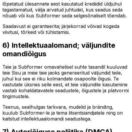
lõpetatud ülesannete eest kasutatud krediidid üldjuhul
tagastamatud, välja arvatud juhtudel, kus seadus seda
nõuab või kus Subformer seda selgesõnaliselt tõendab.
Saadavust ei garanteerita; järjekorrad võivad kogeda
viivitusi, tõrkeid või tühistamisi.
6) Intellektuaalomand; väljundite
omandiõigus
Teie ja Subformer omavahelisel suhte tasandil kuuluvad
teie Sisu ja meie teie jaoks genereeritud väljundid teile,
juhul kui see ei riku kolmandate osapoolte õigusi. Te
vastutate üksnes selle eest, et teie väljundite kasutamine
vastab kohaldatavatele seadustele, õigustele ja platvormi
tingimustele.
Teenus, sealhulgas tarkvara, mudelid ja bränding,
kuulub Subformer-le ja tema litsentsiandjatele ning on
kaitstud intellektuaalomandi seadustega.
7) Autoriõiguse poliitika (DMCA)