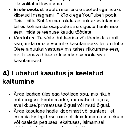
ole volitatud kasutama.
Ei ole seotud:
Subformer ei ole seotud ega heaks
kiidetud Instagrami, TikToki ega YouTube'i poolt.
Teie, mitte Subformer, olete ainuüksi vastutav mis
tahes kolmanda osapoole sisu õiguste hankimise
eest, mida te teenuse kaudu töötlete.
Vastutus:
Te võite dubleerida või töödelda ainult
sisu, mida omate või mille kasutamiseks teil on luba.
Olete ainuüksi vastutav mis tahes rikkumiste eest,
mis tulenevad teie kolmanda osapoole sisu
kasutamisest.
4) Lubatud kasutus ja keelatud
käitumine
Ärge laadige üles ega töötlege sisu, mis rikub
autoriõigusi, kaubamärke, moraalseid õigusi,
avalikkuse/privaatsuse õigusi või muid õigusi.
Ärge kasutage hääle kloonimist või sünteesi, et
esineda kellegi teise nime all ilma tema nõusolekuta
või osaleda pettuses, eksituses, laimamisel,