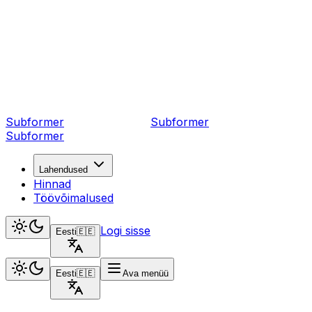
Subformer
Sub
former
Subformer
Lahendused
Hinnad
Töövõimalused
Logi sisse
Eesti
🇪🇪
Eesti
🇪🇪
Ava menüü