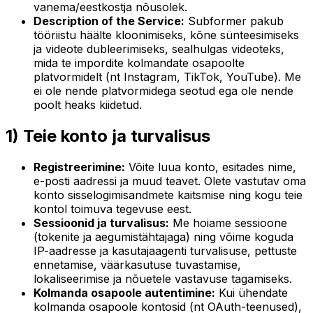
vanema/eestkostja nõusolek.
Description of the Service:
Subformer pakub
tööriistu häälte kloonimiseks, kõne sünteesimiseks
ja videote dubleerimiseks, sealhulgas videoteks,
mida te impordite kolmandate osapoolte
platvormidelt (nt Instagram, TikTok, YouTube). Me
ei ole nende platvormidega seotud ega ole nende
poolt heaks kiidetud.
1) Teie konto ja turvalisus
Registreerimine:
Võite luua konto, esitades nime,
e-posti aadressi ja muud teavet. Olete vastutav oma
konto sisselogimisandmete kaitsmise ning kogu teie
kontol toimuva tegevuse eest.
Sessioonid ja turvalisus:
Me hoiame sessioone
(tokenite ja aegumistähtajaga) ning võime koguda
IP-aadresse ja kasutajaagenti turvalisuse, pettuste
ennetamise, väärkasutuse tuvastamise,
lokaliseerimise ja nõuetele vastavuse tagamiseks.
Kolmanda osapoole autentimine:
Kui ühendate
kolmanda osapoole kontosid (nt OAuth-teenused),