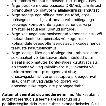
ahistamisel või muus ebaseaduslikus tegevuses.
Ärge püüdke mööda pääseda DRM-ist, tehnilistest
piirangutest või platvormi allalaadimispiirangutest.
Ärge segage ega häirige teenuse tööd, ärge
pääsege sellele ligi volitamata vahenditega ega
proovige komponente tagasiinsenerida, välja
arvatud seadusega lubatud juhtudel.
Ärge kasutage automatiseeritud vahendeid sisu või
metaandmete kraapimiseks või kogumiseks
kolmandate osapoolte teenustest, rikkudes nende
teenuste kasutustingimusi.
Ärge laadige üles ega töötlege sisu, mis sisaldab:
seksuaalset või täiskasvanutele mõeldud sisu;
alaealisi sobimatutes kontekstides kujutavat sisu;
ahistamist või vägivallaähvardusi; vihkamist või
diskrimineerimist propageerivat sisu;
enesevigastamist või enesetappu propageerivat
sisu; graafilist vägivalda või gore'i; või
ebaseaduslike tegevuste propageerimist.
Automatiseeritud sisu modereerimine:
Me kasutame
automatiseeritud süsteeme üleslaaditud sisu
poliitikareeglite rikkumiste suhtes skaneerimiseks. Sisu,