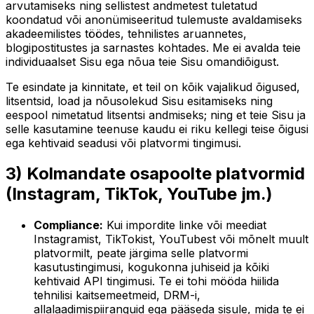
arvutamiseks ning sellistest andmetest tuletatud
koondatud või anonümiseeritud tulemuste avaldamiseks
akadeemilistes töödes, tehnilistes aruannetes,
blogipostitustes ja sarnastes kohtades. Me ei avalda teie
individuaalset Sisu ega nõua teie Sisu omandiõigust.
Te esindate ja kinnitate, et teil on kõik vajalikud õigused,
litsentsid, load ja nõusolekud Sisu esitamiseks ning
eespool nimetatud litsentsi andmiseks; ning et teie Sisu ja
selle kasutamine teenuse kaudu ei riku kellegi teise õigusi
ega kehtivaid seadusi või platvormi tingimusi.
3) Kolmandate osapoolte platvormid
(Instagram, TikTok, YouTube jm.)
Compliance:
Kui impordite linke või meediat
Instagramist, TikTokist, YouTubest või mõnelt muult
platvormilt, peate järgima selle platvormi
kasutustingimusi, kogukonna juhiseid ja kõiki
kehtivaid API tingimusi. Te ei tohi mööda hiilida
tehnilisi kaitsemeetmeid, DRM-i,
allalaadimispiiranguid ega pääseda sisule, mida te ei