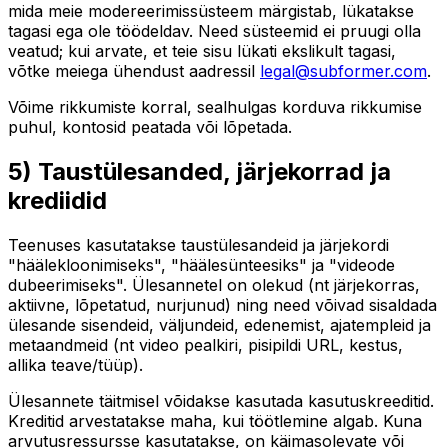
mida meie modereerimissüsteem märgistab, lükatakse
tagasi ega ole töödeldav. Need süsteemid ei pruugi olla
veatud; kui arvate, et teie sisu lükati ekslikult tagasi,
võtke meiega ühendust aadressil
legal@subformer.com
.
Võime rikkumiste korral, sealhulgas korduva rikkumise
puhul, kontosid peatada või lõpetada.
5) Taustülesanded, järjekorrad ja
krediidid
Teenuses kasutatakse taustülesandeid ja järjekordi
"häälekloonimiseks", "häälesünteesiks" ja "videode
dubeerimiseks". Ülesannetel on olekud (nt järjekorras,
aktiivne, lõpetatud, nurjunud) ning need võivad sisaldada
ülesande sisendeid, väljundeid, edenemist, ajatempleid ja
metaandmeid (nt video pealkiri, pisipildi URL, kestus,
allika teave/tüüp).
Ülesannete täitmisel võidakse kasutada kasutuskreeditid.
Kreditid arvestatakse maha, kui töötlemine algab. Kuna
arvutusressursse kasutatakse, on käimasolevate või