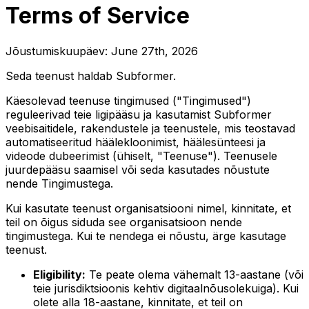
Terms of Service
Jõustumiskuupäev:
June 27th, 2026
Seda teenust haldab Subformer.
Käesolevad teenuse tingimused ("Tingimused")
reguleerivad teie ligipääsu ja kasutamist Subformer
veebisaitidele, rakendustele ja teenustele, mis teostavad
automatiseeritud häälekloonimist, häälesünteesi ja
videode dubeerimist (ühiselt, "Teenuse"). Teenusele
juurdepääsu saamisel või seda kasutades nõustute
nende Tingimustega.
Kui kasutate teenust organisatsiooni nimel, kinnitate, et
teil on õigus siduda see organisatsioon nende
tingimustega. Kui te nendega ei nõustu, ärge kasutage
teenust.
Eligibility:
Te peate olema vähemalt 13-aastane (või
teie jurisdiktsioonis kehtiv digitaalnõusolekuiga). Kui
olete alla 18-aastane, kinnitate, et teil on